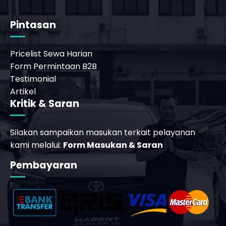
t
Pintasan
Pricelist Sewa Harian
Form Permintaan B2B
Testimonial
Artikel
Kritik & Saran
Silakan sampaikan masukan terkait pelayanan
kami melalui:
Form Masukan & Saran
_phone_msg
Pembayaran
b