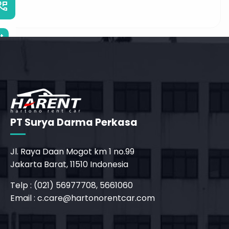
_phone_msg
t
PT Surya Darma Perkasa
Jl. Raya Daan Mogot km 1 no.99
Jakarta Barat, 11510 Indonesia
Telp : (021) 56977708, 5661060
Email :
c.care@hartonorentcar.com
_phone_msg