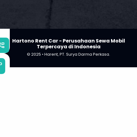
Hartono Rent Car - Perusahaan Sewa Mobil
_phone_msg
Terpercaya di Indonesia
© 2025 • Harent, PT. Surya Darma Perkasa.
b