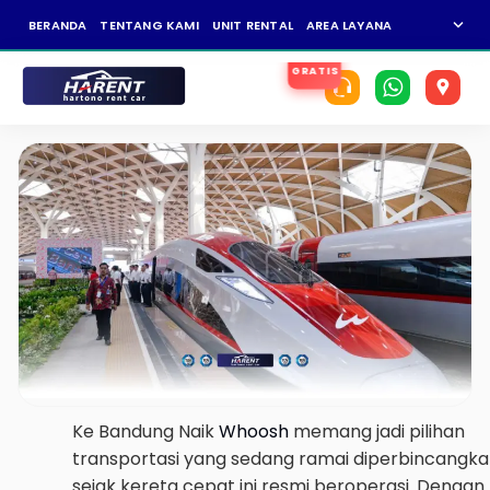
expand_more
BERANDA
TENTANG KAMI
UNIT RENTAL
AREA LAYANAN
NEWS
KAR
Ke Bandung Naik
Whoosh
memang jadi pilihan
transportasi yang sedang ramai diperbincangk
sejak kereta cepat ini resmi beroperasi. Dengan