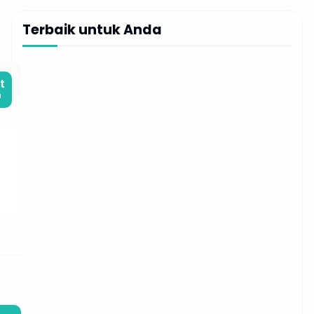
Terbaik untuk Anda
t
m