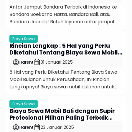
Juanda!
terduga. Artikel ini akan memberikan panduan
Antar Jemput Bandara Terbaik di Indonesia ke
[…]
Bandara Soekarno Hatta, Bandara Bali, atau
Bandara Juanda! Butuh layanan antar jemput
bandara yang cepat, aman, dan nyaman? Kami
siap membantu perjalanan Anda ke dan
Biaya Sewa
dari Bandara Soekarno Hatta, Bandara Bali,
Rincian Lengkap : 5 Hal yang Perlu
dan Bandara Juanda. Dengan pengalaman
Diketahui Tentang Biaya Sewa Mobil
bertahun-tahun, kami menjamin kenyamanan
Bulanan untuk Perusahaan
account_circle
calendar_month
Harent
31 Januari 2025
dan ketepatan waktu, sehingga Anda bisa fokus
5 Hal yang Perlu Diketahui Tentang Biaya Sewa
pada tujuan perjalanan tanpa khawatir tentang
Mobil Bulanan untuk Perusahaan, Ini Rincian
[…]
Lengkapnya! Biaya sewa mobil bulanan untuk
perusahaan seringkali menjadi pertimbangan
penting bagi banyak bisnis. Apakah Anda sedang
Biaya Sewa
mencari solusi transportasi untuk tim lapangan,
Biaya Sewa Mobil Bali dengan Supir
eksekutif, atau operasional harian? Memahami
Profesional Pilihan Paling Terbaik
rincian biaya sewa mobil bulanan untuk
2025!
account_circle
calendar_month
Harent
23 Januari 2025
perusahaan akan membantu Anda membuat