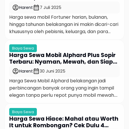
kendaraan khusus. Dalam artikel ini, kita bakal
account_circle
calendar_month
Harent
7 Juli 2025
bahas […]
Harga sewa mobil Fortuner harian, bulanan,
hingga tahunan belakangan ini makin dicari-cari
khususnya oleh pebisnis, keluarga, dan para
eksekutif muda yang butuh kendaraan premium,
tapi tetap fleksibel dan hemat jangka panjang.
Biaya Sewa
Kalau kamu termasuk orang yang butuh
Harga Sewa Mobil Alphard Plus Sopir
kenyamanan ekstra tapi belum siap beli mobil
Terbaru: Nyaman, Mewah, dan Siap
sendiri, menyewa Fortuner bisa jadi jawaban
Jemput Anda Hari Ini
account_circle
calendar_month
Harent
30 Juni 2025
paling “smart move”. Tapi, emangnya […]
Harga Sewa Mobil Alphard belakangan jadi
perbincangan banyak orang yang ingin tampil
elegan tanpa perlu repot punya mobil mewah.
Alphard bukan sekadar kendaraan, tapi juga
statement. Nah, buat kamu yang lagi cari tahu
Biaya Sewa
harga sewa mobil Alphard plus sopir, khususnya
Harga Sewa Hiace: Mahal atau Worth
di Jakarta, mari kita ngobrol santai tapi lengkap
It untuk Rombongan? Cek Dulu 4