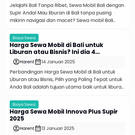
Jelajahi Bali Tanpa Ribet, Sewa Mobil Bali dengan
keputusan yang […]
Supir Andal Mau liburan di Bali tanpa pusing
mikirin navigasi dan macet? Sewa mobil Bali
dengan supir adalah solusi paling mantul buat
kamu yang pengen explore Pulau Dewata
Biaya Sewa
secara bebas dan nyaman!Kami hadir dengan
Harga Sewa Mobil di Bali untuk
layanan sewa mobil plus supir local
Liburan atau Bisnis? Ini dia 4
berpengalaman yang siap nganter kamu keliling
Indikasinya!
account_circle
calendar_month
Harent
14 Januari 2025
Bali […]
Perbandingan Harga Sewa Mobil di Bali untuk
Liburan atau Bisnis, Pilih yang Paling Tepat untuk
Anda Bali adalah tujuan utama baik untuk liburan
maupun keperluan bisnis. Namun, dengan
banyaknya penyedia layanan rental, sering kali
Biaya Sewa
sulit untuk mengetahui apakah Anda
Harga Sewa Mobil Innova Plus Supir
mendapatkan harga sewa mobil di Bali yang
2025
benar-benar sepadan. Perbedaan kebutuhan
account_circle
calendar_month
Harent
13 Januari 2025
untuk liburan santai atau perjalanan […]