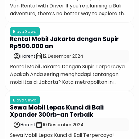
Van Rental with Driver If you’re planning a Bali
adventure, there’s no better way to explore the
island’s iconic landmarks, hidden gems, and
cultural spots than with a Bali van rental with
Biaya Sewa
driver. For as little as $30 per day, you can travel
Rental Mobil Jakarta dengan Supir
hassle-free with an experienced […]
Rp500.000 an
account_circle
calendar_month
Harent
12 Desember 2024
Rental Mobil Jakarta Dengan Supir Terpercaya
Apakah Anda sering menghadapi tantangan
mobilitas di Jakarta? Kota metropolitan ini
dikenal dengan lalu lintasnya yang padat dan
kebutuhan transportasi yang fleksibel. Jika Anda
Biaya Sewa
mencari rental mobil Jakarta dengan supir,
Sewa Mobil Lepas Kunci di Bali
Hartono Rent Car (Harent) adalah jawaban
Xpander 300rb-an Terbaik
terbaik untuk memenuhi kebutuhan perjalanan
account_circle
calendar_month
Harent
10 Desember 2024
Anda. Namun, Anda tidak perlu khawatir lagi.
Sewa Mobil Lepas Kunci di Bali Terpercaya!
Masalah-masalah […]