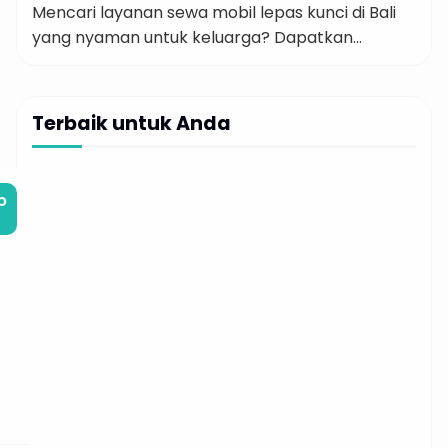
Mencari layanan sewa mobil lepas kunci di Bali
yang nyaman untuk keluarga? Dapatkan
pengalaman terbaik dengan sewa mobil Bali
lepas kunci mulai dari Rp 300 ribu-an per hari.
Fleksibilitas tinggi dan kenyamanan maksimal
Terbaik untuk Anda
menjadikan perjalanan Anda di Bali lebih praktis
dan menyenangkan! Masalah ini sering kali
membuat liburan […]
b