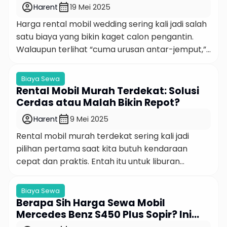
SUV lebih mahal dari MPV ya?” Nah, pertanyaan
Aman? Panduan Lengkap 2025!
account_circle
calendar_month
Harent
19 Mei 2025
ini […]
Harga rental mobil wedding sering kali jadi salah
satu biaya yang bikin kaget calon pengantin.
Walaupun terlihat “cuma urusan antar-jemput,”
nyatanya biaya sewa mobil untuk pernikahan
bisa membengkak jauh dari ekspektasi. Rata-
Biaya Sewa
rata pasangan di Indonesia mengalokasikan
Rental Mobil Murah Terdekat: Solusi
sekitar 5-8% dari total budget pernikahan untuk
Cerdas atau Malah Bikin Repot?
transportasi. Jadi kalau budget nikahmu sekitar
account_circle
calendar_month
Harent
9 Mei 2025
Rp150 juta, sekitar Rp7,5 juta hingga […]
Rental mobil murah terdekat sering kali jadi
pilihan pertama saat kita butuh kendaraan
cepat dan praktis. Entah itu untuk liburan
dadakan, perjalanan dinas, atau antar keluarga
ke acara penting, nyari yang “terdekat dan
Biaya Sewa
termurah” terasa seperti solusi paling logis. Tapi,
Berapa Sih Harga Sewa Mobil
apakah benar semudah itu? Jangan-jangan,
Mercedes Benz S450 Plus Sopir? Ini
murahnya malah bikin kita boncos di belakang.
Jawaban Jujurnya!