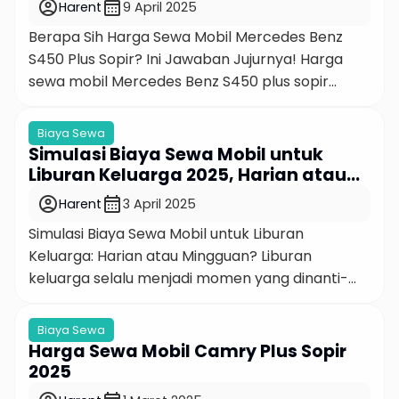
account_circle
calendar_month
Harent
9 April 2025
Yuk, kita bahas! […]
Berapa Sih Harga Sewa Mobil Mercedes Benz
S450 Plus Sopir? Ini Jawaban Jujurnya! Harga
sewa mobil Mercedes Benz S450 plus sopir
memang bukan hal yang asing lagi buat kamu
yang suka tampil beda dan mau menikmati
Biaya Sewa
perjalanan dengan kenyamanan premium.
Simulasi Biaya Sewa Mobil untuk
Apalagi kalau lagi ada acara penting, urusan
Liburan Keluarga 2025, Harian atau
bisnis, atau sekadar mau jalan-jalan mewah di
Mingguan?
account_circle
calendar_month
Harent
3 April 2025
kota […]
Simulasi Biaya Sewa Mobil untuk Liburan
Keluarga: Harian atau Mingguan? Liburan
keluarga selalu menjadi momen yang dinanti-
nanti. Tapi, pernah nggak sih kamu kepikiran,
lebih hemat mana antara sewa mobil harian
Biaya Sewa
atau mingguan? Simulasi biaya sewa mobil bisa
Harga Sewa Mobil Camry Plus Sopir
jadi solusi sebelum kamu memutuskan. Dengan
2025
begitu, kamu bisa mengatur budget perjalanan