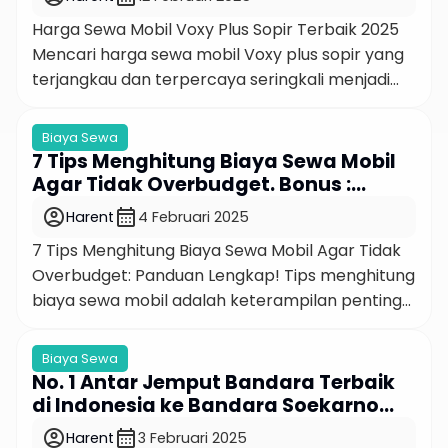
mobil CRV dengan […]
Harga Sewa Mobil Voxy Plus Sopir Terbaik 2025
Mencari harga sewa mobil Voxy plus sopir yang
terjangkau dan terpercaya seringkali menjadi
tantangan tersendiri. Apalagi jika Anda sedang
merencanakan perjalanan keluarga, bisnis, atau
Biaya Sewa
wisata dengan grup. Tidak hanya soal harga,
7 Tips Menghitung Biaya Sewa Mobil
Anda juga butuh pelayanan yang profesional
Agar Tidak Overbudget. Bonus :
dan kenyamanan selama perjalanan. Nah, di
Simulasinya!
account_circle
calendar_month
Harent
4 Februari 2025
artikel ini, kami akan membahas secara […]
7 Tips Menghitung Biaya Sewa Mobil Agar Tidak
Overbudget: Panduan Lengkap! Tips menghitung
biaya sewa mobil adalah keterampilan penting
yang bisa menghemat anggaran Anda, baik
untuk kebutuhan pribadi maupun bisnis. Sewa
Biaya Sewa
mobil seringkali menjadi solusi praktis, tetapi
No. 1 Antar Jemput Bandara Terbaik
tanpa perhitungan yang tepat, Anda bisa
di Indonesia ke Bandara Soekarno
terjebak dalam biaya tambahan yang tidak
Hatta, Bandara Bali, atau Bandara
account_circle
calendar_month
Harent
3 Februari 2025