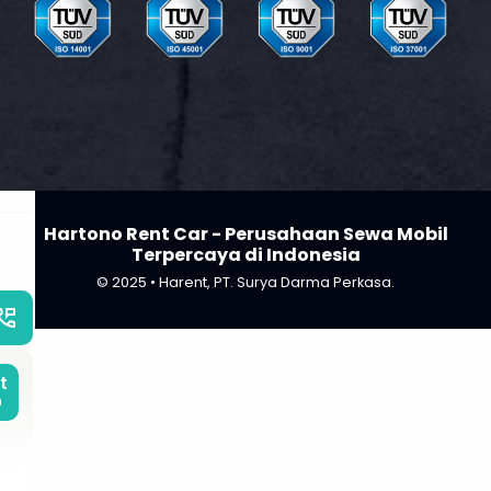
Hartono Rent Car - Perusahaan Sewa Mobil
Terpercaya di Indonesia
© 2025 • Harent, PT. Surya Darma Perkasa.
_phone_msg
t
m