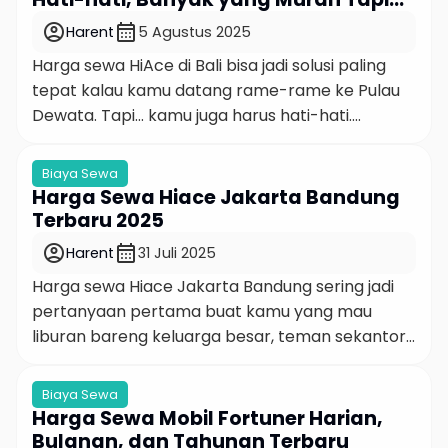
benchmark pasar 2025 agar Anda bisa […]
Bikin Masalah!
account_circle
calendar_month
Harent
5 Agustus 2025
Harga sewa HiAce di Bali bisa jadi solusi paling
tepat kalau kamu datang rame-rame ke Pulau
Dewata. Tapi… kamu juga harus hati-hati.
Kenapa? Karena di balik pilihan mobil yang
nyaman dan muat banyak ini, ada jebakan harga
Biaya Sewa
“murah tapi nyiksa” atau fasilitas yang cuma
Harga Sewa Hiace Jakarta Bandung
bagus di foto. Makanya, sebelum buru-buru klik
Terbaru 2025
“Booking Sekarang”, coba deh […]
account_circle
calendar_month
Harent
31 Juli 2025
Harga sewa Hiace Jakarta Bandung sering jadi
pertanyaan pertama buat kamu yang mau
liburan bareng keluarga besar, teman sekantor,
atau satu geng alumni. Bukan cuma soal ongkos,
tapi juga kenyamanan dan efisiensi perjalanan
Biaya Sewa
antar kota. Karena jujur aja, naik mobil pribadi
Harga Sewa Mobil Fortuner Harian,
rame-rame kadang lebih ribet dibanding sewa
Bulanan, dan Tahunan Terbaru