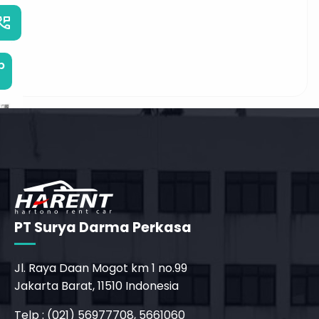
_phone_msg
b
PT Surya Darma Perkasa
Jl. Raya Daan Mogot km 1 no.99
Jakarta Barat, 11510 Indonesia
_phone_msg
Telp : (021) 56977708, 5661060