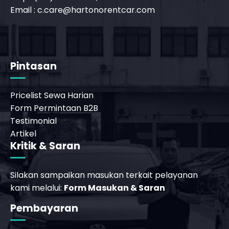
Email :
c.care@hartonorentcar.com
t
Pintasan
Pricelist Sewa Harian
Form Permintaan B2B
Testimonial
Artikel
Kritik & Saran
Silakan sampaikan masukan terkait pelayanan
kami melalui:
Form Masukan & Saran
_phone_msg
Pembayaran
t