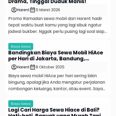
16.250 per liter dan biaya perawatan kendaraan
Drama, Tinggal Duduk Manis!
yang terus meningkat, sewa mobil bulanan hadir
account_circle
calendar_month
Harent
5 Maret 2026
sebagai alternatif yang […]
Promo Ramadan sewa mobil dari Harent hadir
tepat waktu buat kamu yang lagi sibuk ngatur
jadwal bukber. Nggak perlu pusing lagi soal siapa
yang jadi driver, bensin siapa yang nanggung,
atau rombongan yang tiba-tiba bubar gara-
Biaya Sewa
gara urusan kendaraan. Semua itu sudah bisa
Bandingkan Biaya Sewa Mobil HiAce
diselesaikan dengan satu keputusan simpel yaitu
per Hari di Jakarta, Bandung,
booking mobil dari Harent. Harent, atau Hartono
Surabaya, dan Bali (Biar Anggaran
account_circle
calendar_month
Harent
8 Oktober 2025
Aman)
[…]
Biaya sewa mobil HiAce per hari sering bikin
bingung, apalagi jika Anda mengatur perjalanan
rombongan keluarga, kantor, atau event. Saya
paham rasanya: ingin semua nyaman, kursi lega,
AC dingin, dan supir yang tahu rute tapi tetap
Biaya Sewa
harus masuk akal di anggaran. Di panduan ini,
Lagi Cari Harga Sewa Hiace di Bali?
saya rangkum pengalaman lapangan dan
Hati-hati, Banyak yang Murah Tapi