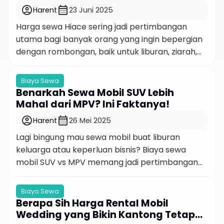
soal ini. Alphard: Mobil Mewah yang Gak […]
Faktanya!
account_circle
calendar_month
Harent
23 Juni 2025
Harga sewa Hiace sering jadi pertimbangan
utama bagi banyak orang yang ingin bepergian
dengan rombongan, baik untuk liburan, ziarah,
perjalanan dinas, atau event keluarga besar. Di
tengah banyaknya pilihan kendaraan
Biaya Sewa
berkapasitas besar, Toyota HiAce tetap jadi
Benarkah Sewa Mobil SUV Lebih
salah satu yang paling dicari karena
Mahal dari MPV? Ini Faktanya!
kenyamanannya. Tapi, apakah harga sewa
account_circle
calendar_month
Harent
26 Mei 2025
Hiace masih masuk akal di tahun ini? Atau […]
Lagi bingung mau sewa mobil buat liburan
keluarga atau keperluan bisnis? Biaya sewa
mobil SUV vs MPV memang jadi pertimbangan
utama yang bikin kepala pusing. Sebagai
seseorang yang udah berkecimpung di industri
Biaya Sewa
rental mobil selama puluhan tahun, kami sering
Berapa Sih Harga Rental Mobil
banget ditanya sama klien: “Mas, sewa mobil
Wedding yang Bikin Kantong Tetap