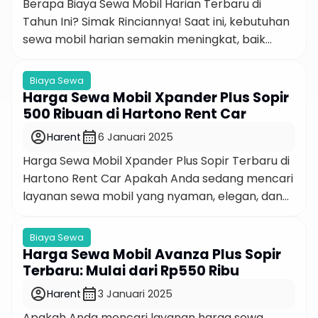
Berapa Biaya Sewa Mobil Harian Terbaru di
Tahun Ini? Simak Rinciannya! Saat ini, kebutuhan
sewa mobil harian semakin meningkat, baik
untuk perjalanan wisata, bisnis, maupun
keperluan pribadi. Namun, berapa sebenarnya
Biaya Sewa
biaya sewa mobil harian terbaru di tahun ini?
Harga Sewa Mobil Xpander Plus Sopir
Artikel ini membahas rincian harga, faktor yang
500 Ribuan di Hartono Rent Car
memengaruhi biaya, hingga tips memilih
account_circle
calendar_month
Harent
6 Januari 2025
penyedia rental yang sesuai dengan […]
Harga Sewa Mobil Xpander Plus Sopir Terbaru di
Hartono Rent Car Apakah Anda sedang mencari
layanan sewa mobil yang nyaman, elegan, dan
terjangkau? Hartono Rent Car menghadirkan
pilihan terbaik untuk Anda dengan paket harga
Biaya Sewa
sewa mobil Xpander plus sopir yang dilengkapi
Harga Sewa Mobil Avanza Plus Sopir
driver bersertifikat dan BBM. Nikmati perjalanan
Terbaru: Mulai dari Rp550 Ribu
tanpa repot dengan harga mulai dari Rp575 ribu
account_circle
calendar_month
Harent
3 Januari 2025
[…]
Apakah Anda mencari layanan harga sewa