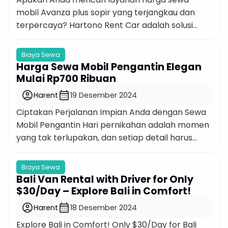
mobil Avanza plus sopir yang terjangkau dan
terpercaya? Hartono Rent Car adalah solusi
terbaik untuk kebutuhan transportasi Anda.
Kami menawarkan paket sewa mobil Toyota
Biaya Sewa
Avanza yang lengkap dengan driver
Harga Sewa Mobil Pengantin Elegan
bersertifikat dan BBM, memberikan Anda
Mulai Rp700 Ribuan
kemudahan dan kenyamanan dalam perjalanan.
account_circle
calendar_month
Harent
19 Desember 2024
Dengan harga mulai dari Rp550 ribu untuk 6 jam,
Ciptakan Perjalanan Impian Anda dengan Sewa
Anda […]
Mobil Pengantin Hari pernikahan adalah momen
yang tak terlupakan, dan setiap detail harus
sempurna. Salah satu elemen penting yang tidak
boleh terlewatkan adalah mobil pengantin.
Biaya Sewa
Dengan sewa mobil pengantin dari penyedia
Bali Van Rental with Driver for Only
terpercaya, Anda tidak hanya mendapatkan
$30/Day – Explore Bali in Comfort!
kendaraan yang mewah, tetapi juga
account_circle
calendar_month
Harent
18 Desember 2024
pengalaman yang luar biasa untuk memulai
Explore Bali in Comfort! Only $30/Day for Bali
perjalanan hidup […]