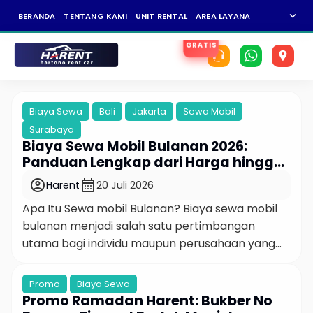
expand_more
BERANDA
TENTANG KAMI
UNIT RENTAL
AREA LAYANAN
NEWS
KAR
Biaya Sewa
Bali
Jakarta
Sewa Mobil
Surabaya
Biaya Sewa Mobil Bulanan 2026:
Panduan Lengkap dari Harga hingga
Fasilitas
account_circle
calendar_month
Harent
20 Juli 2026
Apa Itu Sewa mobil Bulanan? Biaya sewa mobil
bulanan menjadi salah satu pertimbangan
utama bagi individu maupun perusahaan yang
membutuhkan kendaraan dalam jangka waktu
lebih dari sekadar harian. Di tengah naiknya
Promo
Biaya Sewa
harga BBM Pertamax yang kini menyentuh Rp
Promo Ramadan Harent: Bukber No