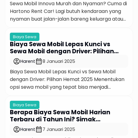
Sewa Mobil Innova Murah dan Nyaman? Cuma di
Hartono Rent Car! Lagi butuh kendaraan yang
nyaman buat jalan-jalan bareng keluarga atau
keperluan kerja? Mobil Toyota Innova bisa jadi
pilihan terbaik buat Anda. Dengan kabin yang
Biaya Sewa
lega, mesin bertenaga, dan tampilan stylish,
Biaya Sewa Mobil Lepas Kunci vs
Innova bakal bikin perjalanan Anda makin asyik
Sewa Mobil dengan Driver: Pilihan
dan santai. Nah, buat yang cari layanan […]
Hemat 2025
account_circle
calendar_month
Harent
8 Januari 2025
Biaya Sewa Mobil Lepas Kunci vs Sewa Mobil
dengan Driver: Pilihan Hemat 2025 Menentukan
opsi sewa mobil yang tepat bisa menjadi
tantangan, terutama ketika menghadapi dua
pilihan utama: sewa mobil lepas kunci atau
Biaya Sewa
dengan driver. Setiap opsi memiliki kelebihan
Berapa Biaya Sewa Mobil Harian
dan kekurangannya, tergantung pada
Terbaru di Tahun Ini? Simak
kebutuhan dan anggaran Anda. Tetapi, mana
Rinciannya!
account_circle
calendar_month
Harent
7 Januari 2025
yang lebih hemat? Sering kali, keputusan […]