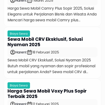
account_circle
calendar_month
Harent
1 Maret 2025
dengan lebih bijak. Yuk, kita bahas […]
Harga Sewa Mobil Camry Plus Sopir 2025, Solusi
Elegans untuk Perjalanan Bisnis dan Wisata Anda
Mencari harga sewa mobil Camry plus
sopir yang terjangkau dan terpercaya? Hartono
Rent Car (Harent) hadir sebagai solusi terbaik
Biaya Sewa
untuk kebutuhan transportasi mewah Anda. Baik
Sewa Mobil CRV Eksklusif, Solusi
untuk keperluan bisnis, acara khusus, atau
Nyaman 2025
sekadar jalan-jalan bersama keluarga, Harent
account_circle
calendar_month
Harent
18 Februari 2025
menawarkan layanan sewa mobil Camry plus
Sewa Mobil CRV Eksklusif, Solusi Nyaman 2025
[…]
Butuh mobil yang nyaman dan sopir profesional
untuk perjalanan Anda? Sewa mobil CRV di
Hartono Rent Car bisa menjadi pilihan tepat!
Dengan desain elegan, ruang luas, dan performa
Biaya Sewa
tangguh, Honda CRV siap menemani perjalanan
Harga Sewa Mobil Voxy Plus Sopir
Anda, baik untuk keperluan bisnis, liburan, atau
Terbaik 2025
acara khusus. Kami menawarkan layanan sewa
account_circle
calendar_month
Harent
12 Februari 2025