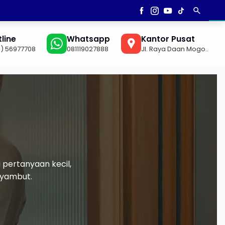
search
AN
▼
line
Whatsapp
Kantor Pusat
1) 56977708
081119027888
Jl. Raya Daan Mogo..
pertanyaan kecil,
nyambut.