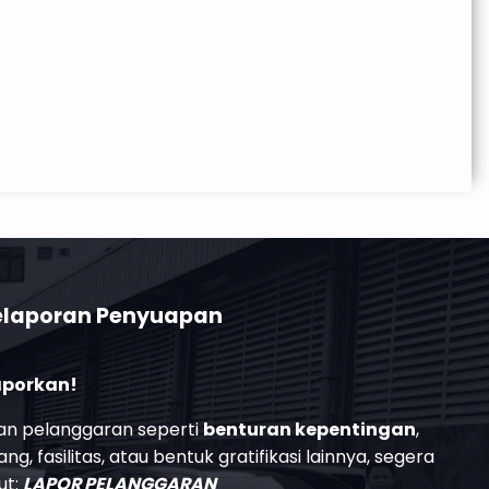
elaporan Penyuapan
Laporkan!
n pelanggaran seperti
benturan kepentingan
,
g, fasilitas, atau bentuk gratifikasi lainnya, segera
ut:
LAPOR PELANGGARAN