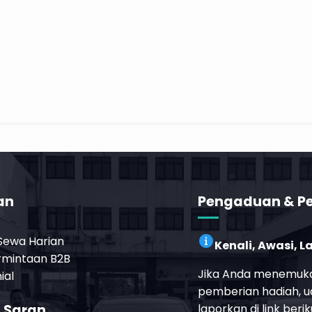
an
Pengaduan & P
 Sewa Harian
Kenali, Awasi, 
rmintaan B2B
Jika Anda menemuka
ial
pemberian hadiah, uan
& Saran
laporkan di link berik