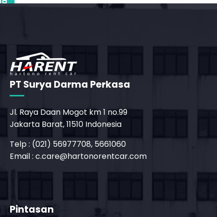
_phone_msg
PT Surya Darma Perkasa
Jl. Raya Daan Mogot km 1 no.99
Jakarta Barat, 11510 Indonesia
Telp : (021) 56977708, 5661060
Email :
c.care@hartonorentcar.com
_phone_msg
Pintasan