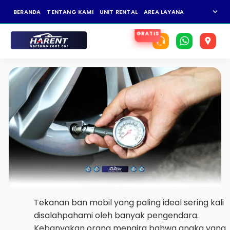
expand_more
BERANDA
TENTANG KAMI
UNIT RENTAL
AREA LAYANAN
NEWS
KAR
Tekanan ban mobil yang paling ideal sering kali
disalahpahami oleh banyak pengendara.
Kebanyakan orang mengira bahwa angka yang