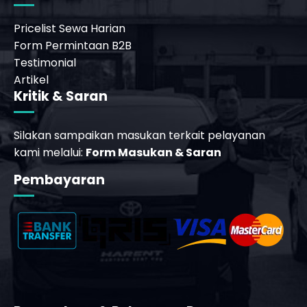
Pricelist Sewa Harian
Form Permintaan B2B
Testimonial
Artikel
Kritik & Saran
Silakan sampaikan masukan terkait pelayanan
kami melalui:
Form Masukan & Saran
Pembayaran
_phone_msg
t
m