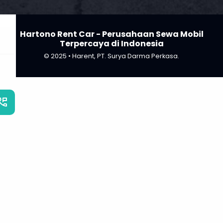
Hartono Rent Car - Perusahaan Sewa Mobil
Terpercaya di Indonesia
© 2025 • Harent, PT. Surya Darma Perkasa.
_phone_msg