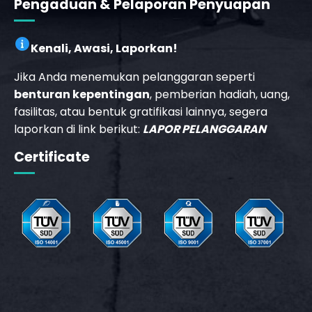
Pengaduan & Pelaporan Penyuapan
Kenali, Awasi, Laporkan!
Jika Anda menemukan pelanggaran seperti
benturan kepentingan
, pemberian hadiah, uang,
fasilitas, atau bentuk gratifikasi lainnya, segera
laporkan di link berikut:
LAPOR PELANGGARAN
Certificate
_phone_msg
t
m