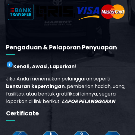
_phone_msg
t
m
Pengaduan & Pelaporan Penyuapan
Kenali, Awasi, Laporkan!
Jika Anda menemukan pelanggaran seperti
benturan kepentingan
, pemberian hadiah, uang,
fasilitas, atau bentuk gratifikasi lainnya, segera
laporkan di link berikut:
LAPOR PELANGGARAN
Certificate
_phone_msg