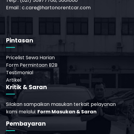
Telp : (021) 56977708, 5661060
Email :
c.care@hartonorentcar.com
_phone_msg
b
Pintasan
Pricelist Sewa Harian
Form Permintaan B2B
Testimonial
Artikel
Kritik & Saran
Silakan sampaikan masukan terkait pelayanan
kami melalui:
Form Masukan & Saran
Pembayaran