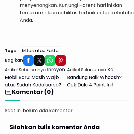
menyenangkan. Kunjungi Harent hari ini dan
temukan solusi mobilitas terbaik untuk kebutuh
Anda.
Booking Rental Mobil disini
Tags
Mitos atau Fakta
Bagikan
Inreyen
Ke
Artikel Sebelumnya
Artikel Selanjutnya
Mobil Baru: Masih Wajib
Bandung Naik Whoosh?
atau Sudah Kadaluarsa?
Cek Dulu 4 Point Ini!
Komentar (0)
comment
Saat ini belum ada komentar
Silahkan tulis komentar Anda