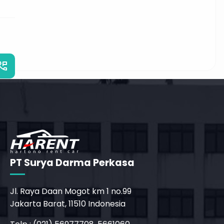
_phone_msg
t
m
PT Surya Darma Perkasa
Jl. Raya Daan Mogot km 1 no.99
Jakarta Barat, 11510 Indonesia