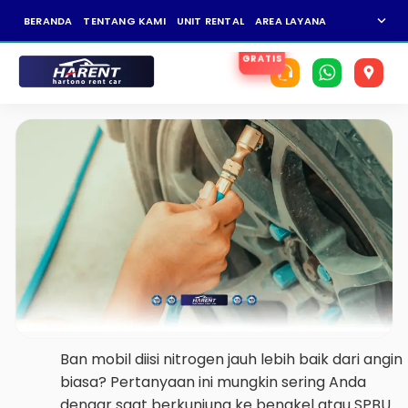
expand_more
BERANDA
TENTANG KAMI
UNIT RENTAL
AREA LAYANAN
NEWS
KAR
Ban mobil diisi nitrogen jauh lebih baik dari angin
biasa? Pertanyaan ini mungkin sering Anda
dengar saat berkunjung ke bengkel atau SPBU.