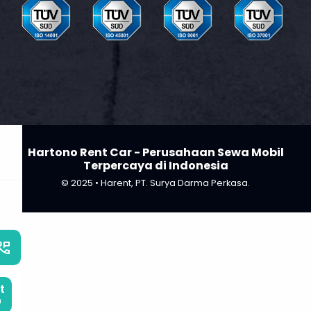
b
Hartono Rent Car - Perusahaan Sewa Mobil
Terpercaya di Indonesia
© 2025 • Harent, PT. Surya Darma Perkasa.
_phone_msg
t
m