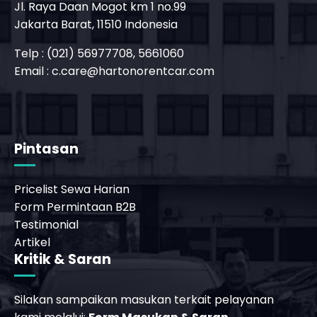
Jl. Raya Daan Mogot km 1 no.99
Jakarta Barat, 11510 Indonesia
Telp : (021) 56977708, 5661060
Email :
c.care@hartonorentcar.com
_phone_msg
b
Pintasan
Pricelist Sewa Harian
Form Permintaan B2B
Testimonial
Artikel
Kritik & Saran
Silakan sampaikan masukan terkait pelayanan