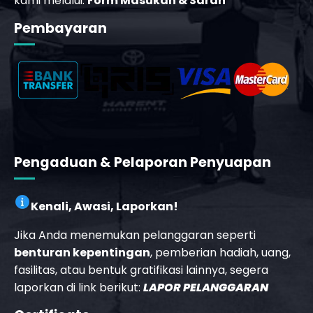
kami melalui:
Form Masukan & Saran
Pembayaran
_phone_msg
b
Pengaduan & Pelaporan Penyuapan
Kenali, Awasi, Laporkan!
Jika Anda menemukan pelanggaran seperti
benturan kepentingan
, pemberian hadiah, uang,
fasilitas, atau bentuk gratifikasi lainnya, segera
laporkan di link berikut:
LAPOR PELANGGARAN