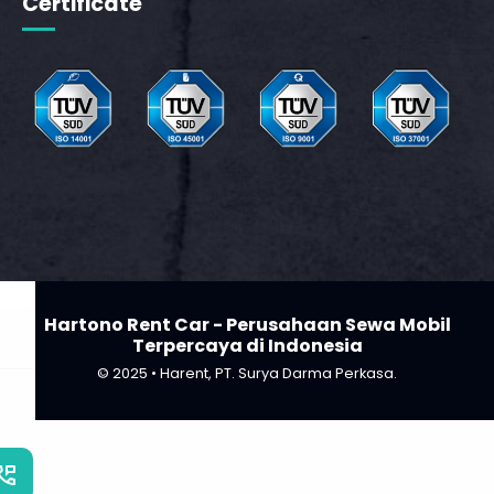
Certificate
_phone_msg
t
m
Hartono Rent Car - Perusahaan Sewa Mobil
Terpercaya di Indonesia
© 2025 • Harent, PT. Surya Darma Perkasa.
_phone_msg