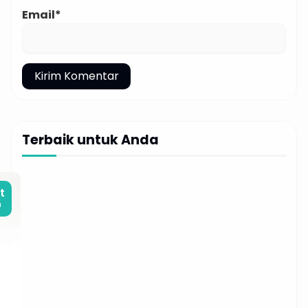
Email*
Terbaik untuk Anda
t
m