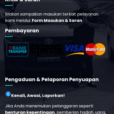
Silakan sampaikan masukan terkait pelayanan
kami melalui:
Form Masukan & Saran
Pembayaran
_phone_msg
b
Pengaduan & Pelaporan Penyuapan
Kenali, Awasi, Laporkan!
Jika Anda menemukan pelanggaran seperti
benturan kepentingan
, pemberian hadiah, uang,