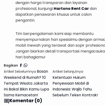
dengan harga transparan dan layanan
profesional, kunjungi
Hartono Rent Car
dan
dapatkan penawaran khusus untuk calon
pengantin.
Tim berpengalaman kami siap membantu
menyempurnakan hari spesialmu dengan arma
mobil mewah yang terawat dan sopir profesiona
Jangan biarkan detail transportasi mengacauk
hari bahagiamu!
Bagikan
Bosan
Artikel Sebelumnya
Artikel Selanjutnya
Weekend di Rumah? 10
Ketentuan Hukum
Tempat Wisata Jakarta
Penyewaan Mobil di
Ini Bakal Bikin Kamu Lupa
Indonesia: Wajib Tahu
Sama Kemacetan!
Sebelum Teken Kontrak!
Komentar (0)
comment