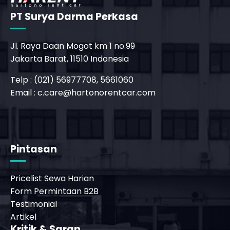
PT Surya Darma Perkasa
Jl. Raya Daan Mogot km 1 no.99
Jakarta Barat, 11510 Indonesia
Telp : (021) 56977708, 5661060
Email :
c.care@hartonorentcar.com
_phone_msg
t
m
Pintasan
Pricelist Sewa Harian
Form Permintaan B2B
Testimonial
Artikel
Kritik & Saran