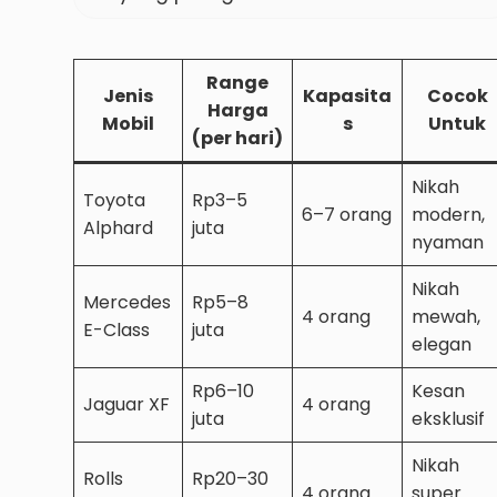
Range
Jenis
Kapasita
Cocok
Harga
Mobil
s
Untuk
(per hari)
Nikah
Toyota
Rp3–5
6–7 orang
modern,
Alphard
juta
nyaman
Nikah
Mercedes
Rp5–8
4 orang
mewah,
E-Class
juta
elegan
Rp6–10
Kesan
Jaguar XF
4 orang
juta
eksklusif
Nikah
Rolls
Rp20–30
4 orang
super