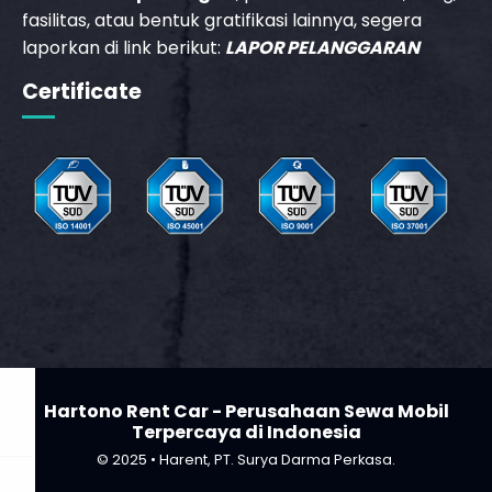
fasilitas, atau bentuk gratifikasi lainnya, segera
laporkan di link berikut:
LAPOR PELANGGARAN
Certificate
_phone_msg
b
Hartono Rent Car - Perusahaan Sewa Mobil
Terpercaya di Indonesia
© 2025 • Harent, PT. Surya Darma Perkasa.