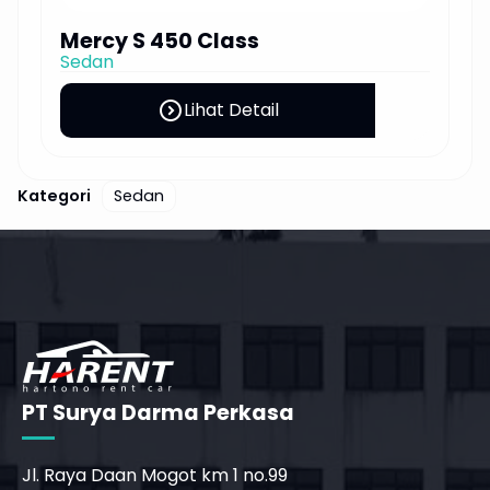
Mercy S 450 Class
Sedan
expand_circle_right
Lihat Detail
Kategori
Sedan
PT Surya Darma Perkasa
Jl. Raya Daan Mogot km 1 no.99