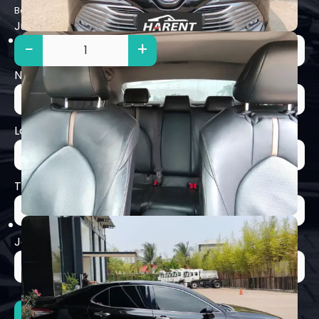
Booking sekarang via whatsapp, promo terbatas!
Jumlah
Tanggal Sewa
Nama Penyewa:
*
Lokasi Penjemputan:
*
Trip Tujuan:
*
Jam:
*
Booking via Whatsapp