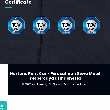
Certificate
_phone_msg
b
Hartono Rent Car - Perusahaan Sewa Mobil
Terpercaya di Indonesia
© 2025 • Harent, PT. Surya Darma Perkasa.
_phone_msg