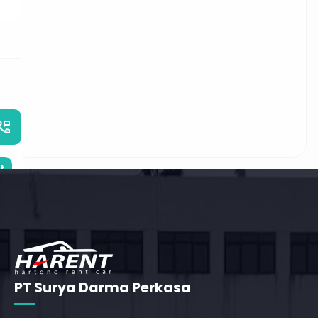
_phone_msg
t
PT Surya Darma Perkasa