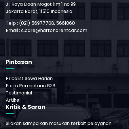
Jl. Raya Daan Mogot km 1 no.99
Jakarta Barat, 11510 Indonesia
Telp : (021) 56977708, 5661060
Email :
c.care@hartonorentcar.com
_phone_msg
t
m
Pintasan
Pricelist Sewa Harian
Form Permintaan B2B
Testimonial
Artikel
Kritik & Saran
Silakan sampaikan masukan terkait pelayanan