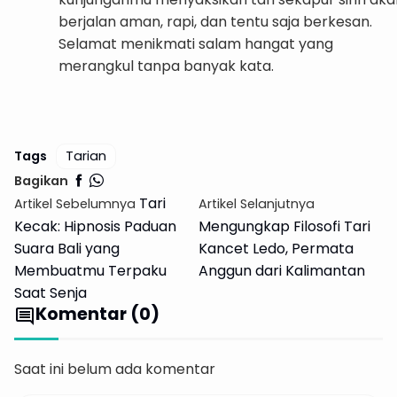
berjalan aman, rapi, dan tentu saja berkesan.
Selamat menikmati salam hangat yang
merangkul tanpa banyak kata.
Info Rental Mobil Harent
Tags
Tarian
Bagikan
Tari
Artikel Sebelumnya
Artikel Selanjutnya
Kecak: Hipnosis Paduan
Mengungkap Filosofi Tari
Suara Bali yang
Kancet Ledo, Permata
Membuatmu Terpaku
Anggun dari Kalimantan
Saat Senja
Komentar (0)
comment
Saat ini belum ada komentar