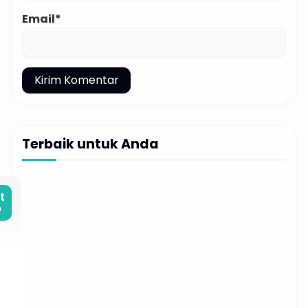
Email*
Terbaik untuk Anda
t
m