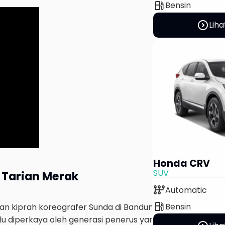
local_gas_station
Bensin
expand_circle_right
Liha
Honda CRV
SUV
 Tarian Merak
auto_transmission
Automatic
local_gas_station
Bensin
an kiprah koreografer Sunda di Bandung pada paruh ked
t, lalu diperkaya oleh generasi penerus yang memberi sent