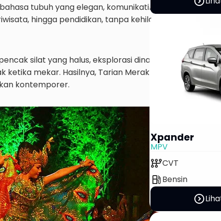
expand_circle_right
Liha
ahasa tubuh yang elegan, komunikatif, dan mudah dicinta
iwisata, hingga pendidikan, tanpa kehilangan napas tradi
cak silat yang halus, eksplorasi dinamika tempo, dan
ketika mekar. Hasilnya, Tarian Merak Sunda terasa hidup
kan kontemporer.
Xpander
MPV
auto_transmission
CVT
local_gas_station
Bensin
expand_circle_right
Liha