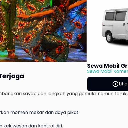
Sewa Mobil Gr
Sewa Mobil Komer
Terjaga
expand_circle_right
Liha
mbangkan sayap dan langkah yang gemulai namun teruku
kan momen mekar dan daya pikat.
 keluwesan dan kontrol diri.