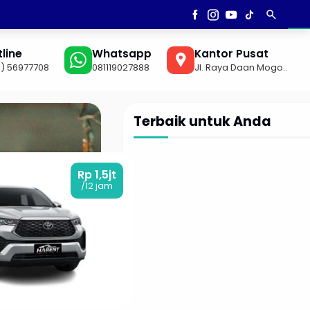
search
AN
▼
line
Whatsapp
Kantor Pusat
1) 56977708
081119027888
Jl. Raya Daan Mogo..
Terbaik untuk Anda
Rp 1,5jt
/12 jam