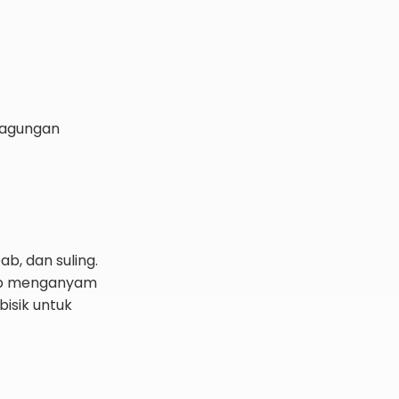
eagungan
, dan suling.
bab menganyam
isik untuk