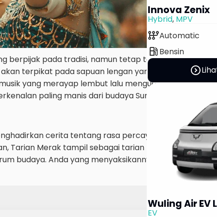
Innova Zenix
Hybrid
,
MPV
auto_transmission
Automatic
local_gas_station
Bensin
berpijak pada tradisi, namun tetap terasa segar ketika 
expand_circle_right
Liha
 akan terpikat pada sapuan lengan yang menyerupai kep
n musik yang merayap lembut lalu menguat pada momen k
perkenalan paling manis dari budaya Sunda kepada siapa
ghadirkan cerita tentang rasa percaya diri, kehalusan b
Tarian Merak tampil sebagai tarian penyambutan, pertu
forum budaya. Anda yang menyaksikannya dari dekat ak
Wuling Air EV
EV