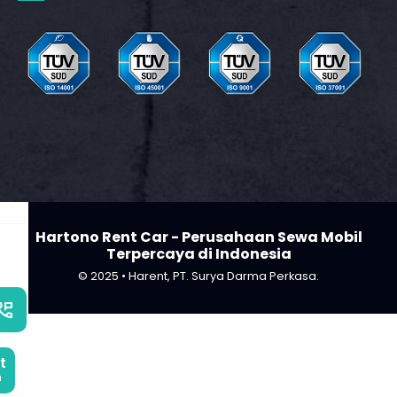
t
m
Hartono Rent Car - Perusahaan Sewa Mobil
Terpercaya di Indonesia
© 2025 • Harent, PT. Surya Darma Perkasa.
_phone_msg
t
m