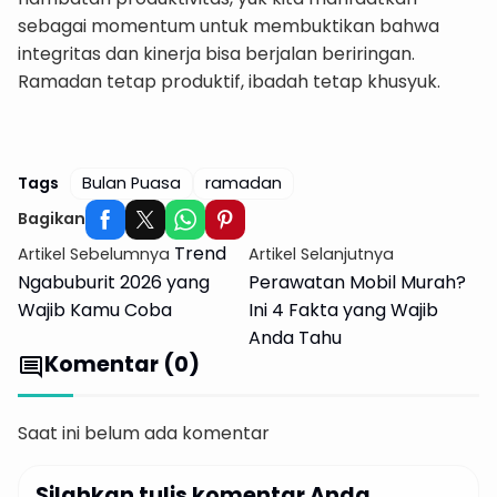
sebagai momentum untuk membuktikan bahwa
integritas dan kinerja bisa berjalan beriringan.
Ramadan tetap produktif, ibadah tetap khusyuk.
Booking Buat Lebaran disini
Tags
Bulan Puasa
ramadan
Bagikan
Trend
Artikel Sebelumnya
Artikel Selanjutnya
Ngabuburit 2026 yang
Perawatan Mobil Murah?
Wajib Kamu Coba
Ini 4 Fakta yang Wajib
Anda Tahu
Komentar (0)
comment
Saat ini belum ada komentar
Silahkan tulis komentar Anda