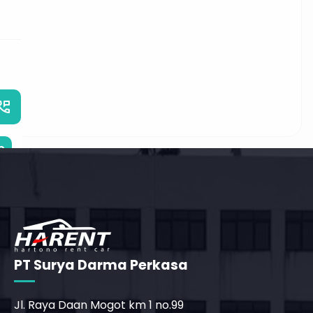
_phone_msg
b
PT Surya Darma Perkasa
Jl. Raya Daan Mogot km 1 no.99