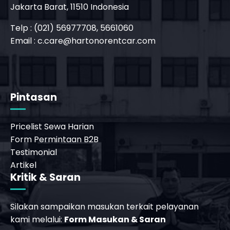
Jakarta Barat, 11510 Indonesia
Telp : (021) 56977708, 5661060
Email :
c.care@hartonorentcar.com
_phone_msg
b
Pintasan
Pricelist Sewa Harian
Form Permintaan B2B
Testimonial
Artikel
Kritik & Saran
Silakan sampaikan masukan terkait pelayanan
kami melalui:
Form Masukan & Saran