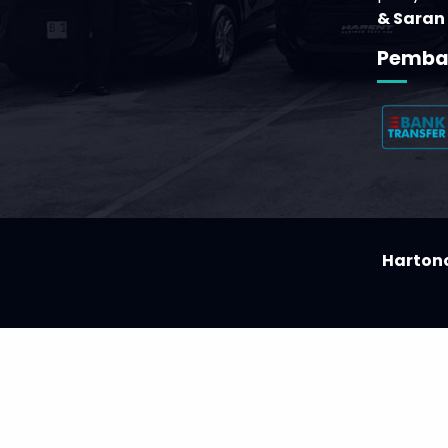
Email :
c.care@hartonorentcar.com
Silakan 
pelayana
& Saran
Pemba
Hartono