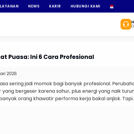
 LAYANAN
NEWS
KARIR
HUBUNGI KAMI
INDONESI
H
(
at Puasa: Ini 6 Cara Profesional
ari 2026
uasa sering jadi momok bagi banyak profesional. Perubah
r yang bergeser karena sahur, plus energi yang naik turu
n banyak orang khawatir performa kerja bakal anjlok. Tapi
 justru sebaliknya. Data dari Badan Pusat Statistik
uhan ekonomi Indonesia tetap berada di kisaran 5