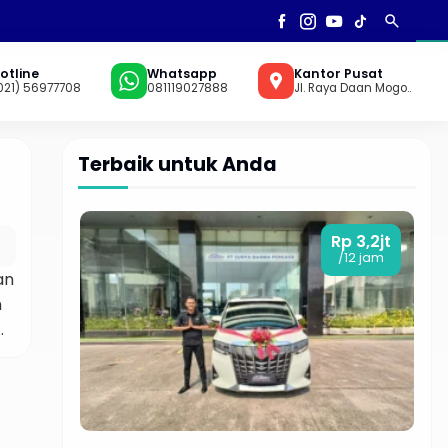
search
AN
▼
otline
Whatsapp
Kantor Pusat
021) 56977708
081119027888
Jl. Raya Daan Mogo..
Terbaik untuk Anda
Rp 3,2jt
/12 jam
an
n