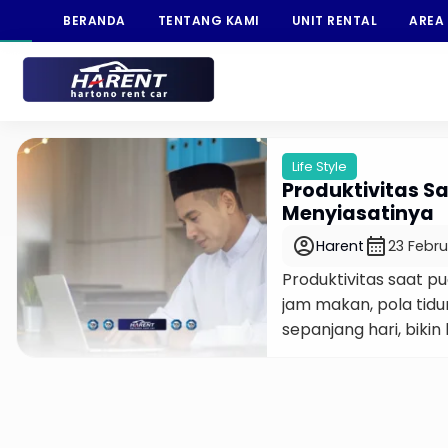
BERANDA
TENTANG KAMI
UNIT RENTAL
AREA
Life Style
Produktivitas Sa
Menyiasatinya
account_circle
calendar_month
Harent
23 Febru
Produktivitas saat p
jam makan, pola tidu
sepanjang hari, biki
tunggu dulu, faktanya
menunjukkan pertumb
persen, bahkan