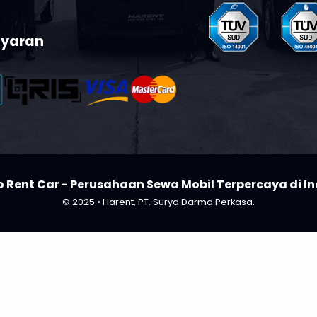
Certificate
expand_circle_right
Lihat Detail
sampaikan masukan terkait
n kami melalui:
Form Masukan
yaran
Isuzu Elf Box
Sewa Mobil Komersial
 Rent Car - Perusahaan Sewa Mobil Terpercaya di I
© 2025 • Harent, PT. Surya Darma Perkasa.
expand_circle_right
Lihat Detail
Rp
/