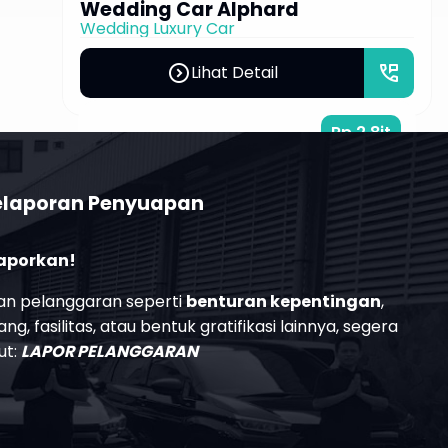
perm_phone_msg
Rp 2,8jt
/12 jam
elaporan Penyuapan
Laporkan!
n pelanggaran seperti
benturan kepentingan
,
g, fasilitas, atau bentuk gratifikasi lainnya, segera
ut:
LAPOR PELANGGARAN