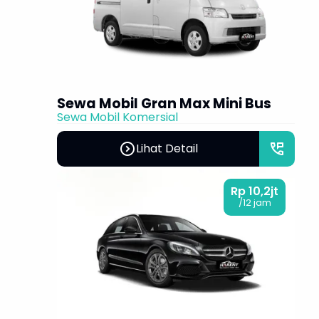
 Bus
perm_phone_msg
p 10,2jt
/12 jam