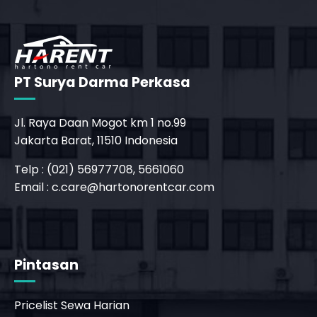
PT Surya Darma Perkasa
Jl. Raya Daan Mogot km 1 no.99
Jakarta Barat, 11510 Indonesia
Telp : (021) 56977708, 5661060
Email :
c.care@hartonorentcar.com
_phone_msg
b
Pintasan
Pricelist Sewa Harian