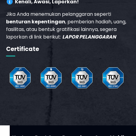
Kenali, Awasi, Laporkan!
Jika Anda menemukan pelanggaran seperti
_phone_msg
benturan kepentingan
, pemberian hadiah, uang,
fasilitas, atau bentuk gratifikasi lainnya, segera
laporkan di link berikut:
LAPOR PELANGGARAN
t
m
Certificate