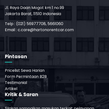
Jl. Raya Daan Mogot km 1 no.99
Jakarta Barat, 11510 Indonesia
Telp : (021) 56977708, 5661060
Email :
c.care@hartonorentcar.com
_phone_msg
b
Pintasan
Pricelist Sewa Harian
Form Permintaan B2B
Testimonial
Artikel
Kritik & Saran
Silakan sampaikan masukan terkait pelayanan