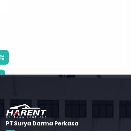
_phone_msg
b
PT Surya Darma Perkasa