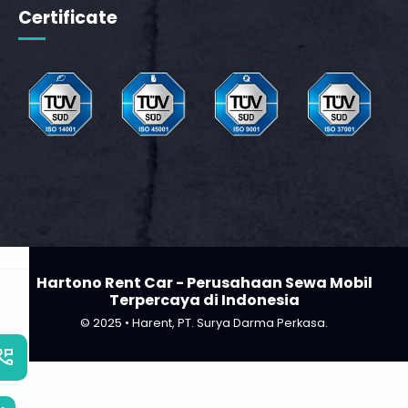
Certificate
Hartono Rent Car - Perusahaan Sewa Mobil
Terpercaya di Indonesia
© 2025 • Harent, PT. Surya Darma Perkasa.
_phone_msg