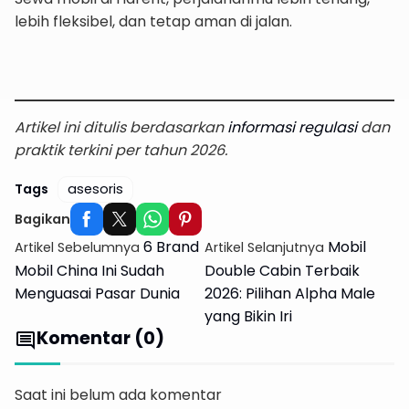
lebih fleksibel, dan tetap aman di jalan.
Bookingnya disini
Artikel ini ditulis berdasarkan
informasi regulasi
dan
praktik terkini per tahun 2026.
Tags
asesoris
Bagikan
6 Brand
Mobil
Artikel Sebelumnya
Artikel Selanjutnya
Mobil China Ini Sudah
Double Cabin Terbaik
Menguasai Pasar Dunia
2026: Pilihan Alpha Male
yang Bikin Iri
Komentar (0)
comment
Saat ini belum ada komentar