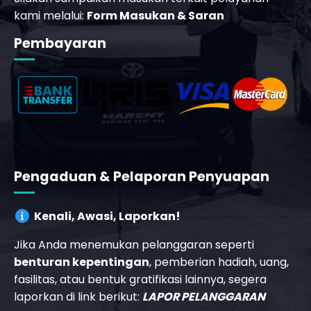
kami melalui:
Form Masukan & Saran
Pembayaran
_phone_msg
t
Pengaduan & Pelaporan Penyuapan
Kenali, Awasi, Laporkan!
Jika Anda menemukan pelanggaran seperti
benturan kepentingan
, pemberian hadiah, uang,
fasilitas, atau bentuk gratifikasi lainnya, segera
laporkan di link berikut:
LAPOR PELANGGARAN
_phone_msg