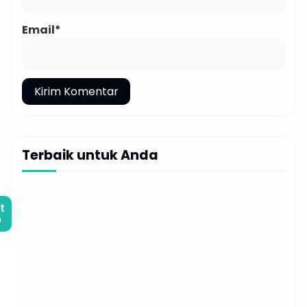
Email*
Terbaik untuk Anda
t
m