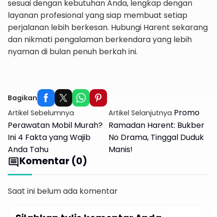
sesuai dengan kebutuhan Anda, lengkap dengan
layanan profesional yang siap membuat setiap
perjalanan lebih berkesan. Hubungi Harent sekarang
dan nikmati pengalaman berkendara yang lebih
nyaman di bulan penuh berkah ini.
Sewa Hari Ini, Jalan Besok!
Bagikan
Promo
Artikel Sebelumnya
Artikel Selanjutnya
Perawatan Mobil Murah?
Ramadan Harent: Bukber
Ini 4 Fakta yang Wajib
No Drama, Tinggal Duduk
Anda Tahu
Manis!
Komentar (0)
comment
Saat ini belum ada komentar