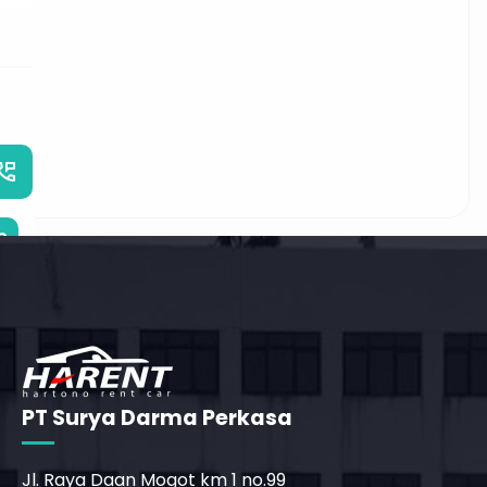
_phone_msg
b
PT Surya Darma Perkasa
Jl. Raya Daan Mogot km 1 no.99