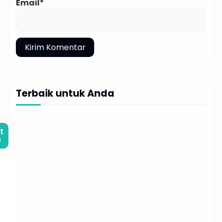
Email*
Terbaik untuk Anda
t
m