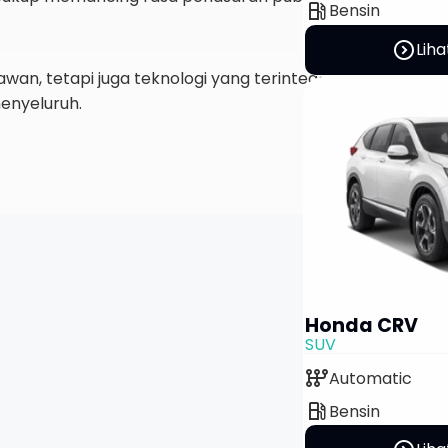
local_gas_station
Bensin
expand_circle_right
Liha
nawan, tetapi juga teknologi yang terintegrasi di dalamnya
enyeluruh.
Honda CRV
SUV
auto_transmission
Automatic
local_gas_station
Bensin