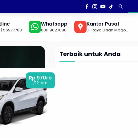
search
AN
▼
line
Whatsapp
Kantor Pusat
1) 56977708
081119027888
Jl. Raya Daan Mogo..
Terbaik untuk Anda
Rp 970rb
/12 jam