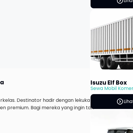
expand_circle_right
Liha
na
Isuzu Elf Box
Sewa Mobil Komer
elas. Destinator hadir dengan lekukan futuristik, grille 
expand_circle_right
Liha
 premium. Bagi mereka yang ingin tampil beda di jalanan