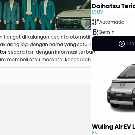
Daihatsu Teri
LSUV
auto_transmission
Automatic
local_gas_station
Bensin
n hangat di kalangan pecinta otomotif belakangan ini. B
expand_circle_right
Liha
ak asing lagi dengan nama yang satu ini. Artikel ini aka
tor
secara fair, dengan informasi terbaru dan tervalidasi,
 membeli atau merental kendaraan ini.
Wuling Air EV
EV