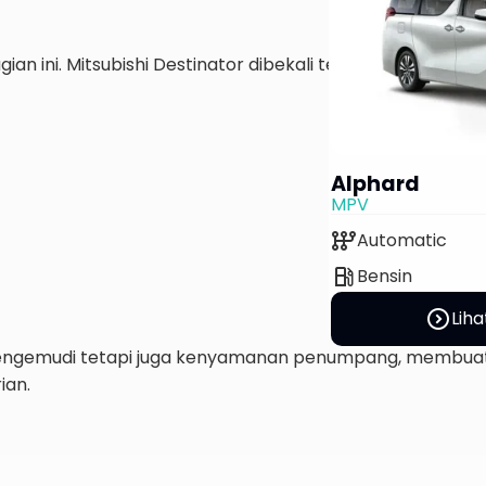
ian ini. Mitsubishi Destinator dibekali teknologi keselama
Alphard
MPV
auto_transmission
Automatic
local_gas_station
Bensin
expand_circle_right
Liha
n pengemudi tetapi juga kenyamanan penumpang, membua
ian.