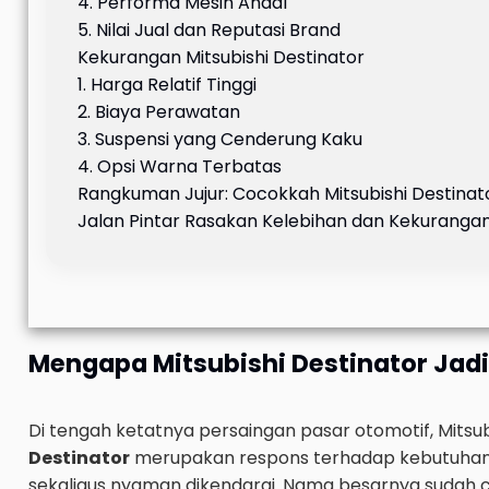
4. Performa Mesin Andal
5. Nilai Jual dan Reputasi Brand
Kekurangan Mitsubishi Destinator
1. Harga Relatif Tinggi
2. Biaya Perawatan
3. Suspensi yang Cenderung Kaku
4. Opsi Warna Terbatas
Rangkuman Jujur: Cocokkah Mitsubishi Destinat
Jalan Pintar Rasakan Kelebihan dan Kekurangan
Mengapa Mitsubishi Destinator Jad
Di tengah ketatnya persaingan pasar otomotif, Mitsu
Destinator
merupakan respons terhadap kebutuhan m
sekaligus nyaman dikendarai. Nama besarnya sudah 