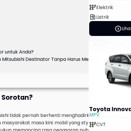
auto_transmission
Elektrik
local_gas_station
Listrik
expand_circle_right
Liha
or untuk Anda?
 Mitsubishi Destinator Tanpa Harus Membeli
i Sorotan?
Toyota Innov
MPV
bishi tidak pernah berhenti menghadirkan inovasi. Kehad
asyarakat masa kini: mobil yang stylish, aman, hemat 
auto_transmission
CVT
cukup memancing rasa penasaran publik, apalagi dengan