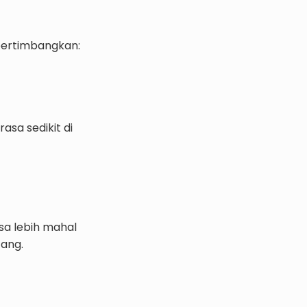
 pertimbangkan:
asa sedikit di
sa lebih mahal
tang.