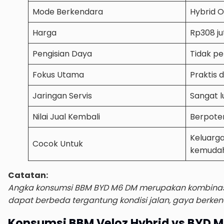
Mode Berkendara
Hybrid 
Harga
Rp308 ju
Pengisian Daya
Tidak pe
Fokus Utama
Praktis d
Jaringan Servis
Sangat l
Nilai Jual Kembali
Berpoten
Keluarg
Cocok Untuk
kemuda
Catatan:
Angka konsumsi BBM BYD M6 DM merupakan kombinasi p
dapat berbeda tergantung kondisi jalan, gaya berken
Konsumsi BBM Veloz Hybrid vs BYD 