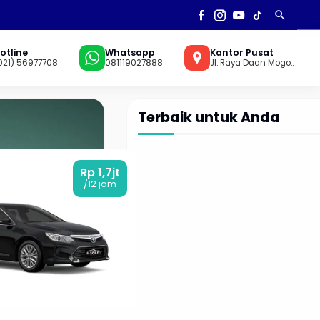
search
AN
▼
otline
Whatsapp
Kantor Pusat
021) 56977708
081119027888
Jl. Raya Daan Mogo..
Terbaik untuk Anda
Rp 1,7jt
/12 jam