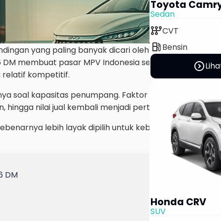
Toyota Camr
Sedan
auto_transmission
CVT
local_gas_station
Bensin
dingan yang paling banyak dicari oleh calon pembeli mob
 M6 DM membuat pasar MPV Indonesia semakin menarik k
expand_circle_right
Liha
elatif kompetitif.
nya soal kapasitas penumpang. Faktor efisiensi bahan bak
, hingga nilai jual kembali menjadi pertimbangan yang s
ebenarnya lebih layak dipilih untuk kebutuhan keluarga m
M6 DM
Honda CRV
SUV