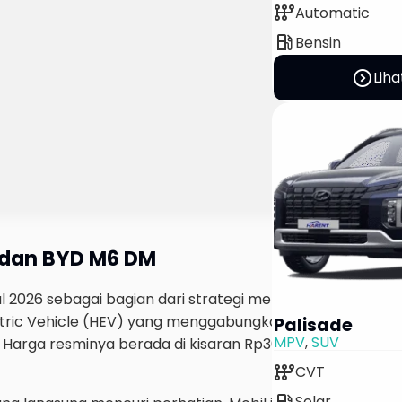
auto_transmission
Automatic
local_gas_station
Bensin
expand_circle_right
Liha
d dan BYD M6 DM
026 sebagai bagian dari strategi memperluas kendaraan 
ctric Vehicle (HEV) yang menggabungkan mesin bensin dan
Palisade
MPV
,
SUV
 Harga resminya berada di kisaran Rp308 juta hingga Rp3
auto_transmission
CVT
local_gas_station
Solar