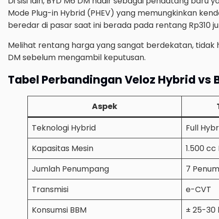
Di sisi lain, BYD M6 DM hadir sebagai pendatang baru 
Mode Plug-in Hybrid (PHEV) yang memungkinkan kenda
beredar di pasar saat ini berada pada rentang Rp310 ju
Melihat rentang harga yang sangat berdekatan, tidak
DM sebelum mengambil keputusan.
Tabel Perbandingan Veloz Hybrid vs
Aspek
Teknologi Hybrid
Full Hyb
Kapasitas Mesin
1.500 cc
Jumlah Penumpang
7 Penu
Transmisi
e-CVT
Konsumsi BBM
± 25-30 