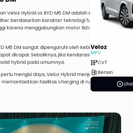
 Veloz Hybrid vs BYD M6 DM adalah efisiensi bahan bak
liter berdasarkan karakter teknologi full hybrid yang di
gi karena menggabungkan motor listrik dan mesin bens
Veloz
 M6 DM sangat dipengaruhi oleh kebiasaan pengisian ba
MPV
g dapat dicapai. Sebaliknya, jika kendaraan lebih sering di
auto_transmission
mobil hybrid pada umumnya.
CVT
local_gas_station
Bensin
lu mengisi daya, Veloz Hybrid menjadi pilihan praktis.
ap memanfaatkan fasilitas charging di rumah, BYD M6 D
expand_circle_right
Liha