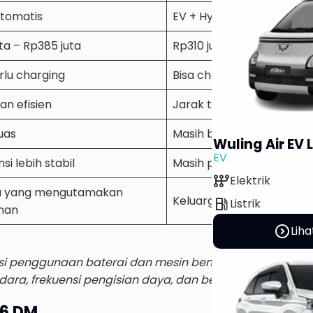
Otomatis
EV + Hybrid
ta – Rp385 juta
Rp310 juta – Rp390 juta
rlu charging
Bisa charging eksternal
an efisien
Jarak tempuh dan teknol
uas
Masih berkembang
Wuling Air EV
EV
si lebih stabil
Masih perlu pembuktian
auto_transmission
Elektrik
a yang mengutamakan
Keluarga yang ingin tekno
local_gas_station
Listrik
han
expand_circle_right
Liha
enggunaan baterai dan mesin bensin (plug-in hybrid).
dara, frekuensi pengisian daya, dan beban kendaraan.
M6 DM