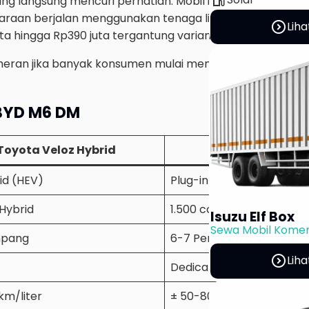
yang langsung mencuri perhatian. Mobil ini menggunakan t
raan berjalan menggunakan tenaga listrik dan mesin be
expand_circle_right
Liha
ta hingga Rp390 juta tergantung varian.
 heran jika banyak konsumen mulai membandingkan Veloz
 BYD M6 DM
Toyota Veloz Hybrid
BYD M6 DM
rid (HEV)
Plug-in Hybrid (PHEV)
 Hybrid
1.500 cc PHEV
Isuzu Elf Box
Sewa Mobil Komer
mpang
6-7 Penumpang
expand_circle_right
Liha
Dedicated Hybrid Transm
km/liter
± 50-80 km/liter*