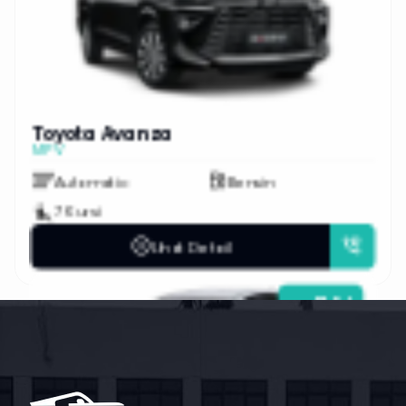
_phone_msg
b