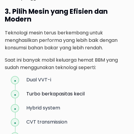
3. Pilih Mesin yang Efisien dan
Modern
Teknologi mesin terus berkembang untuk
menghasilkan performa yang lebih baik dengan
konsumsi bahan bakar yang lebih rendah.
Saat ini banyak mobil keluarga hemat BBM yang
sudah menggunakan teknologi seperti:
Dual VVT-i
Turbo berkapasitas kecil
Hybrid system
CVT transmission