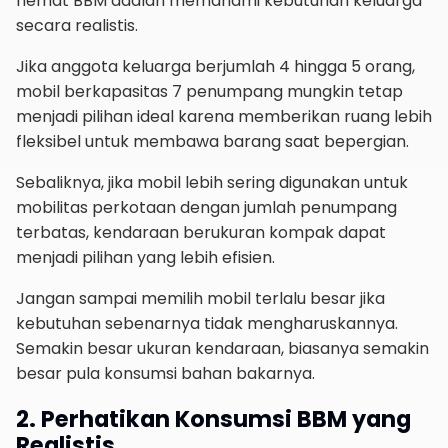
hemat BBM adalah memahami kebutuhan keluarga
secara realistis.
Jika anggota keluarga berjumlah 4 hingga 5 orang,
mobil berkapasitas 7 penumpang mungkin tetap
menjadi pilihan ideal karena memberikan ruang lebih
fleksibel untuk membawa barang saat bepergian.
Sebaliknya, jika mobil lebih sering digunakan untuk
mobilitas perkotaan dengan jumlah penumpang
terbatas, kendaraan berukuran kompak dapat
menjadi pilihan yang lebih efisien.
Jangan sampai memilih mobil terlalu besar jika
kebutuhan sebenarnya tidak mengharuskannya.
Semakin besar ukuran kendaraan, biasanya semakin
besar pula konsumsi bahan bakarnya.
2. Perhatikan Konsumsi BBM yang
Realistis