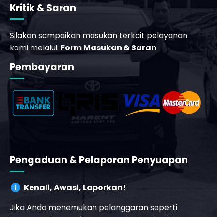
Kritik & Saran
Silakan sampaikan masukan terkait pelayanan
kami melalui:
Form Masukan & Saran
Pembayaran
_phone_msg
t
m
Pengaduan & Pelaporan Penyuapan
Kenali, Awasi, Laporkan!
Jika Anda menemukan pelanggaran seperti