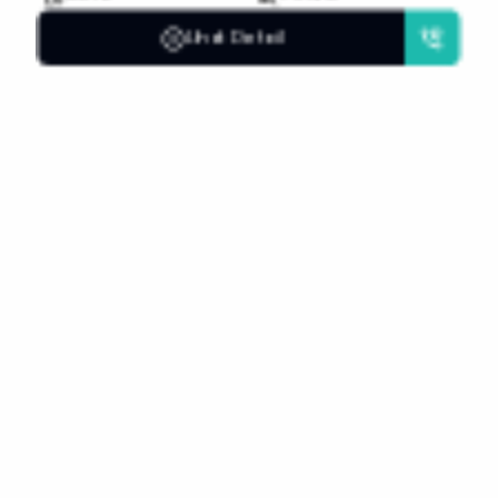
_phone_msg