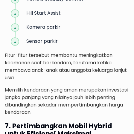
Hill Start Assist
Kamera parkir
Sensor parkir
Fitur-fitur tersebut membantu meningkatkan
keamanan saat berkendara, terutama ketika
membawa anak-anak atau anggota keluarga lanjut
usia.
Memilih kendaraan yang aman merupakan investasi
jangka panjang yang nilainya jauh lebih penting
dibandingkan sekadar mempertimbangkan harga
kendaraan.
7. Pertimbangkan Mobil Hybrid
untuk Efisiensi Maksimal