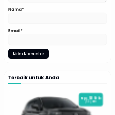
Nama*
Email*
Terbaik untuk Anda
b