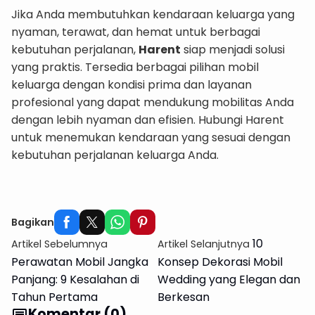
Jika Anda membutuhkan kendaraan keluarga yang
nyaman, terawat, dan hemat untuk berbagai
kebutuhan perjalanan,
Harent
siap menjadi solusi
yang praktis. Tersedia berbagai pilihan mobil
keluarga dengan kondisi prima dan layanan
profesional yang dapat mendukung mobilitas Anda
dengan lebih nyaman dan efisien. Hubungi Harent
untuk menemukan kendaraan yang sesuai dengan
kebutuhan perjalanan keluarga Anda.
Sewa Hari Ini, Jalan Besok!
Bagikan
10
Artikel Sebelumnya
Artikel Selanjutnya
Perawatan Mobil Jangka
Konsep Dekorasi Mobil
Panjang: 9 Kesalahan di
Wedding yang Elegan dan
Tahun Pertama
Berkesan
Komentar (0)