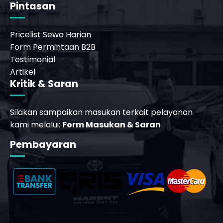
Pintasan
Pricelist Sewa Harian
Form Permintaan B2B
Testimonial
Artikel
Kritik & Saran
Silakan sampaikan masukan terkait pelayanan
kami melalui:
Form Masukan & Saran
Pembayaran
_phone_msg
t