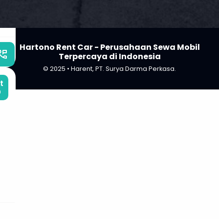
Hartono Rent Car - Perusahaan Sewa Mobil
_phone_msg
Terpercaya di Indonesia
© 2025 • Harent, PT. Surya Darma Perkasa.
t
m