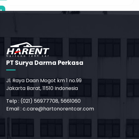
t
m
PT Surya Darma Perkasa
Jl. Raya Daan Mogot km 1 no.99
Jakarta Barat, 11510 Indonesia
Telp : (021) 56977708, 5661060
Email :
c.care@hartonorentcar.com
_phone_msg
t