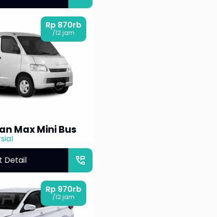
Rp 870rb
/12 jam
h.
h.
ar Rp592.500 per
an Max Mini Bus
sial
perm_phone_msg
t Detail
Rp 970rb
/12 jam