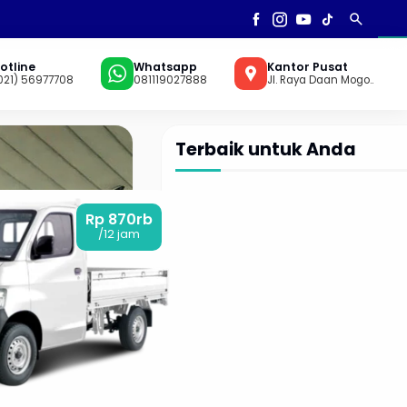
search
AN
▼
otline
Whatsapp
Kantor Pusat
021) 56977708
081119027888
Jl. Raya Daan Mogo..
Terbaik untuk Anda
Rp 870rb
/12 jam