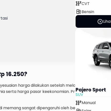
auto_transmission
CVT
local_gas_station
Bensin
tasi
expand_circle_right
Liha
p 16.250?
yesuaian harga dilakukan setelah melalui mekanisme eva
Pajero Sport
erta harga pasar keekonomian. Proses tersebut juga d
SUV
auto_transmission
Manual
di memang sangat dipengaruhi oleh beberapa faktor utam
local_gas_station
Solar