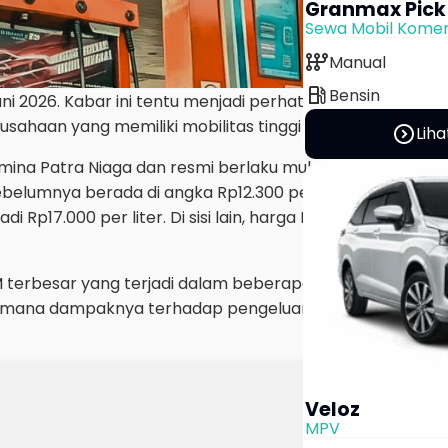
Granmax Pick
Sewa Mobil Komer
auto_transmission
Manual
local_gas_station
Bensin
Juni 2026. Kabar ini tentu menjadi perhatian banyak masy
sahaan yang memiliki mobilitas tinggi setiap harinya.
expand_circle_right
Liha
na Patra Niaga dan resmi berlaku mulai Rabu, 10 Juni 2
belumnya berada di angka Rp12.300 per liter kini menjadi R
Rp17.000 per liter. Di sisi lain, harga Pertalite dan Bios
 terbesar yang terjadi dalam beberapa waktu terakhir. Ti
ana dampaknya terhadap pengeluaran transportasi seh
Veloz
MPV