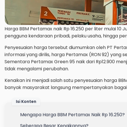
Harga BBM Pertamax naik Rp 16.250 per liter mulai 10 
pengguna kendaraan pribadi, pelaku usaha, hingga peru
Penyesuaian harga tersebut diumumkan oleh PT Pertami
informasi yang dirilis, harga Pertamax (RON 92) yang se
Sementara Pertamax Green 95 naik dari Rp12.900 menjadi 
tidak mengalami perubahan.
Kenaikan ini menjadi salah satu penyesuaian harga BBM
banyak masyarakat langsung mempertanyakan bagaim
Isi Konten
Mengapa Harga BBM Pertamax Naik Rp 16.250?
Seberapa Besar Kenaikannya?