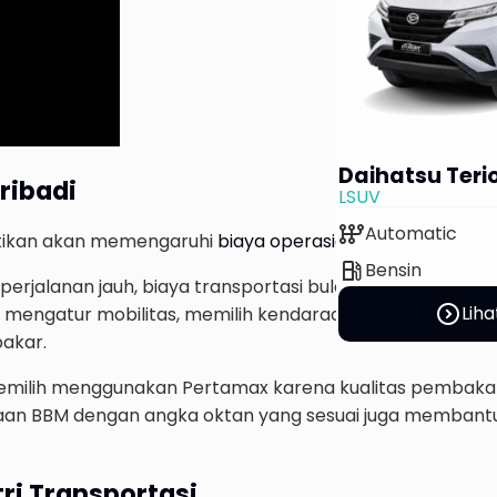
Daihatsu Teri
ribadi
LSUV
auto_transmission
Automatic
stikan akan memengaruhi
biaya operasional
kendaraan.
local_gas_station
Bensin
rjalanan jauh, biaya transportasi bulanan akan meningkat
expand_circle_right
Liha
ngatur mobilitas, memilih kendaraan yang lebih efisie
akar.
emilih menggunakan Pertamax karena kualitas pembaka
gunaan BBM dengan angka oktan yang sesuai juga memban
ri Transportasi