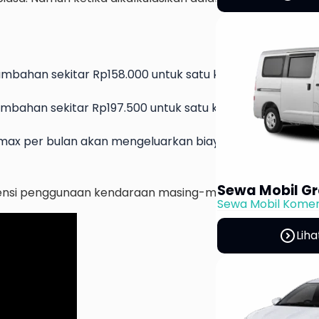
mbahan sekitar Rp158.000 untuk satu kali pengisian penu
mbahan sekitar Rp197.500 untuk satu kali pengisian penu
max per bulan akan mengeluarkan biaya tambahan sekit
Sewa Mobil Gr
uensi penggunaan kendaraan masing-masing.
Sewa Mobil Komer
expand_circle_right
Liha