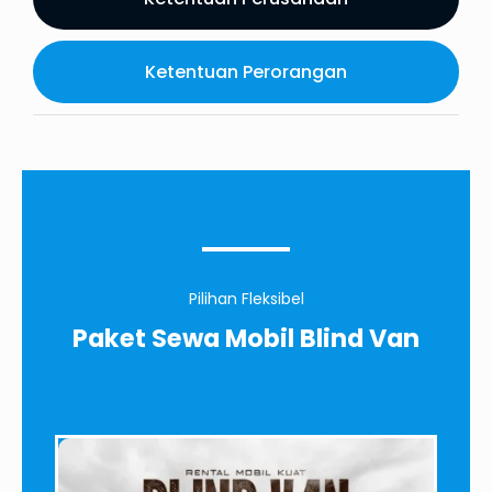
Ketentuan Perorangan
Pilihan Fleksibel
Paket Sewa Mobil Blind Van