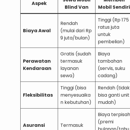
Aspek
Blind Van
Mobil Sendiri
Tinggi (Rp 175
Rendah
ratus juta
Biaya Awal
(mulai dari Rp
untuk
9 juta/bulan)
pembelian)
Gratis (sudah
Biaya
Perawatan
termasuk
tambahan
Kendaraan
layanan
(servis, suku
sewa)
cadang)
Tinggi (bisa
Rendah (tidak
Fleksibilitas
menyesuaika
bisa ganti unit
n kebutuhan)
mudah)
Biaya terpisa
(premi
Asuransi
Termasuk
bulanan/tahu