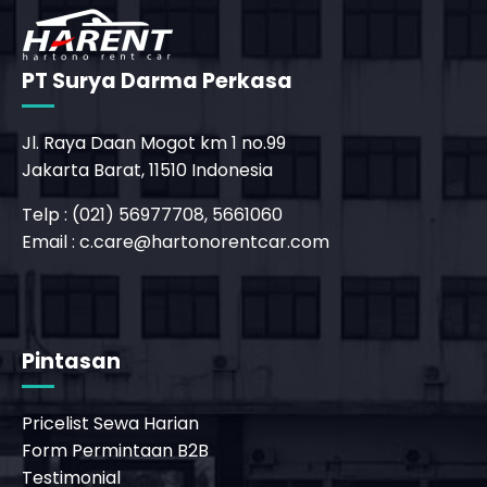
PT Surya Darma Perkasa
Jl. Raya Daan Mogot km 1 no.99
Jakarta Barat, 11510 Indonesia
Telp : (021) 56977708, 5661060
Email :
c.care@hartonorentcar.com
_phone_msg
Pintasan
Pricelist Sewa Harian
Form Permintaan B2B
Testimonial