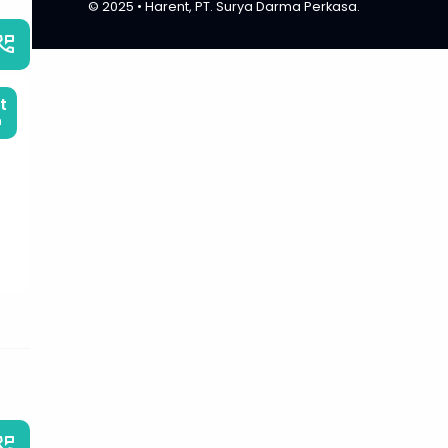
© 2025 • Harent, PT. Surya Darma Perkasa.
_phone_msg
t
m
_phone_msg