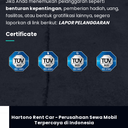
Jika Anda menemukan pelanggaran seperti
benturan kepentingan
, pemberian hadiah, uang,
fasilitas, atau bentuk gratifikasi lainnya, segera
laporkan di link berikut:
LAPOR PELANGGARAN
_phone_msg
Certificate
t
Hartono Rent Car - Perusahaan Sewa Mobil
Terpercaya di Indonesia