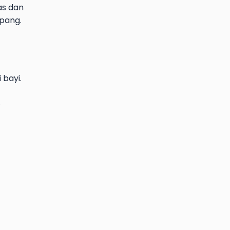
as dan
pang.
bayi.
.