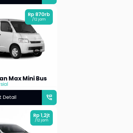
Rp 870rb
/12 jam
an Max Mini Bus
sial
perm_phone_msg
t Detail
Rp 1,2jt
/12 jam