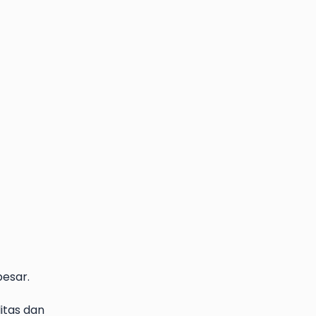
besar.
litas dan