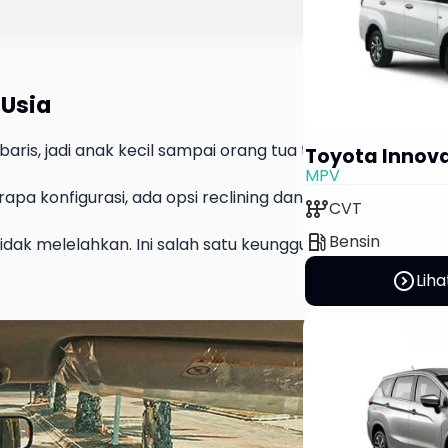
Usia
baris, jadi anak kecil sampai orang tua tetap nyaman.
Toyota Innov
MPV
pa konfigurasi, ada opsi reclining dan sliding untuk bari
auto_transmission
CVT
local_gas_station
Bensin
idak melelahkan. Ini salah satu keunggulan fasilitas da
expand_circle_right
Liha