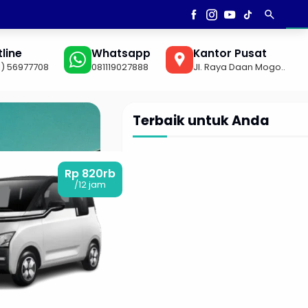
search
AN
▼
line
Whatsapp
Kantor Pusat
1) 56977708
081119027888
Jl. Raya Daan Mogo..
Terbaik untuk Anda
Rp 820rb
/12 jam