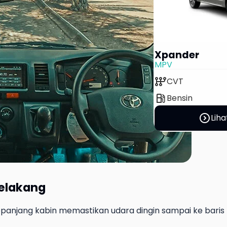
Xpander
MPV
auto_transmission
CVT
local_gas_station
Bensin
expand_circle_right
Liha
Belakang
anjang kabin memastikan udara dingin sampai ke baris t