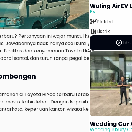
Wuling Air EV
EV
auto_transmission
Elektrik
local_gas_station
Listrik
rbaru? Pertanyaan ini wajar muncul ketika kamu seda
expand_circle_right
Liha
 Jawabannya tidak hanya soal kursi yang banyak, teta
eter. Fasilitas dan kenyamanan Toyota HiAce terbaru mem
brol santai, dan turun tanpa pegal berlebih.
 Rombongan
manan di Toyota HiAce terbaru terasa dari menit pertam
alan masuk kabin lebar. Dengan kapasitas 12 sampai 14 kur
 antarkota, keperluan kantor, wisata keluarga, hingga ant
Wedding Car 
Wedding Luxury C