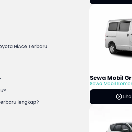
 Toyota HiAce Terbaru
Sewa Mobil Gr
?
Sewa Mobil Komer
ru?
expand_circle_right
Liha
terbaru lengkap?