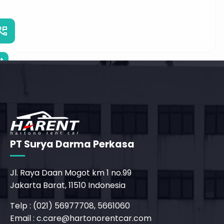
_phone_msg
t
PT Surya Darma Perkasa
Jl. Raya Daan Mogot km 1 no.99
Jakarta Barat, 11510 Indonesia
Telp : (021) 56977708, 5661060
Email :
c.care@hartonorentcar.com