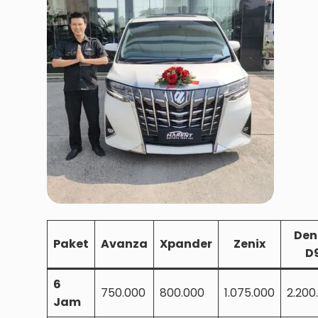
Den
Paket
Avanza
Xpander
Zenix
D
6
750.000
800.000
1.075.000
2.200
Jam