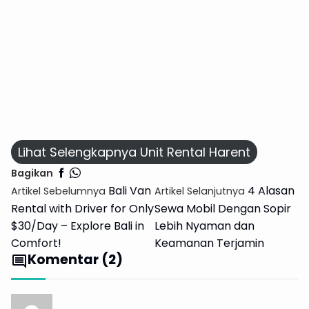
Cari tahu selengkapnya
Lihat Selengkapnya Unit Rental Harent
Bagikan
Bali Van
4 Alasan
Artikel Sebelumnya
Artikel Selanjutnya
Rental with Driver for Only
Sewa Mobil Dengan Sopir
$30/Day – Explore Bali in
Lebih Nyaman dan
Comfort!
Keamanan Terjamin
Komentar (2)
comment