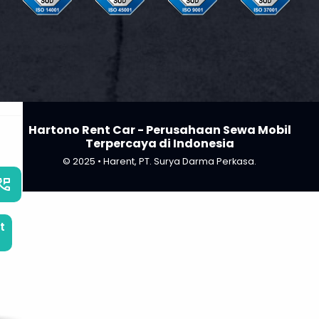
Hartono Rent Car - Perusahaan Sewa Mobil
Terpercaya di Indonesia
© 2025 • Harent, PT. Surya Darma Perkasa.
_phone_msg
t