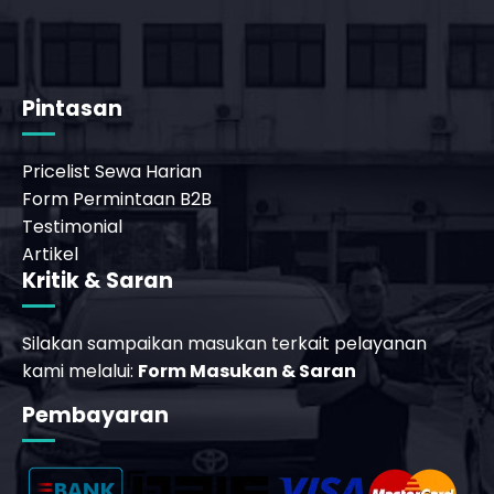
_phone_msg
t
m
Pintasan
Pricelist Sewa Harian
Form Permintaan B2B
Testimonial
Artikel
Kritik & Saran
Silakan sampaikan masukan terkait pelayanan
kami melalui:
Form Masukan & Saran
Pembayaran
_phone_msg