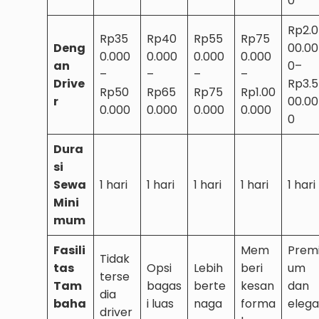
0
Rp2.0
Rp35
Rp40
Rp55
Rp75
Deng
00.00
0.000
0.000
0.000
0.000
an
0–
–
–
–
–
Drive
Rp3.5
Rp50
Rp65
Rp75
Rp1.00
r
00.00
0.000
0.000
0.000
0.000
0
Dura
si
Sewa
1 hari
1 hari
1 hari
1 hari
1 hari
Mini
mum
Fasili
Mem
Prem
Tidak
tas
Opsi
Lebih
beri
um
terse
Tam
bagas
berte
kesan
dan
dia
baha
i luas
naga
forma
elega
driver