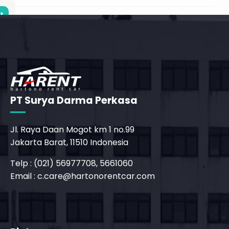
t
m
PT Surya Darma Perkasa
Jl. Raya Daan Mogot km 1 no.99
Jakarta Barat, 11510 Indonesia
Telp : (021) 56977708, 5661060
Email :
c.care@hartonorentcar.com
_phone_msg
t
m