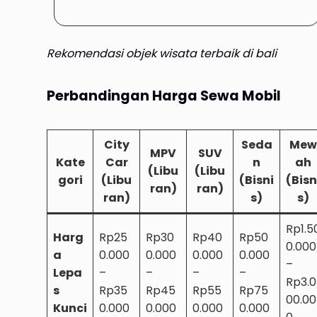
Rekomendasi objek wisata terbaik di bali
Perbandingan Harga Sewa Mobil
City
Seda
Mew
MPV
SUV
Kate
Car
n
ah
(Libu
(Libu
gori
(Libu
(Bisni
(Bisn
ran)
ran)
ran)
s)
s)
Rp1.5
Harg
Rp25
Rp30
Rp40
Rp50
0.000
a
0.000
0.000
0.000
0.000
–
Lepa
–
–
–
–
Rp3.0
s
Rp35
Rp45
Rp55
Rp75
00.00
Kunci
0.000
0.000
0.000
0.000