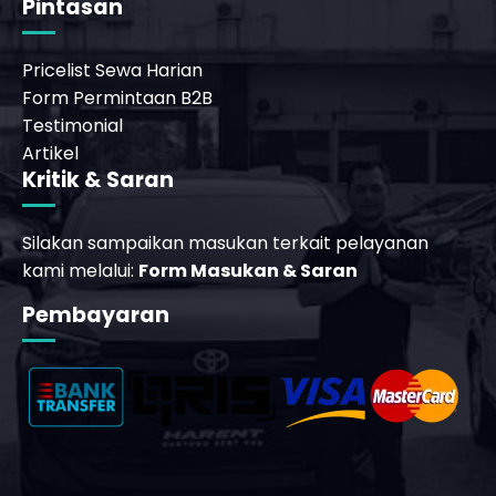
Pintasan
Pricelist Sewa Harian
Form Permintaan B2B
Testimonial
Artikel
Kritik & Saran
Silakan sampaikan masukan terkait pelayanan
kami melalui:
Form Masukan & Saran
Pembayaran
_phone_msg
t