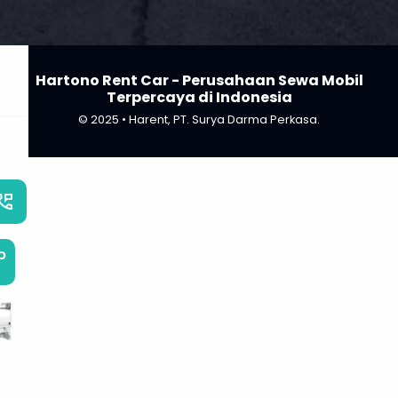
Hartono Rent Car - Perusahaan Sewa Mobil
Terpercaya di Indonesia
© 2025 • Harent, PT. Surya Darma Perkasa.
_phone_msg
b