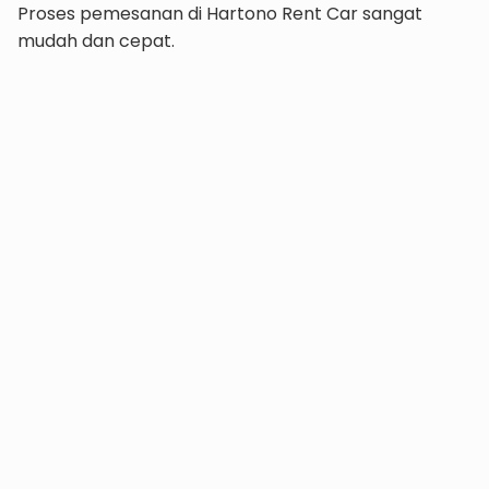
Proses pemesanan di Hartono Rent Car sangat
mudah dan cepat.
1. Hubungi Tim Kami
Anda dapat menghubungi kami melalui WhatsApp,
telepon, atau email untuk mendapatkan informasi
lebih lanjut tentang harga sewa mobil Xpander plus
sopir.