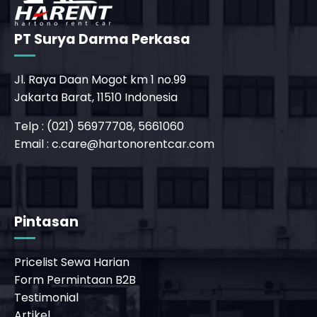
PT Surya Darma Perkasa
Jl. Raya Daan Mogot km 1 no.99
Jakarta Barat, 11510 Indonesia
_phone_msg
Telp : (021) 56977708, 5661060
Email :
c.care@hartonorentcar.com
Pintasan
Pricelist Sewa Harian
Form Permintaan B2B
Testimonial
Artikel