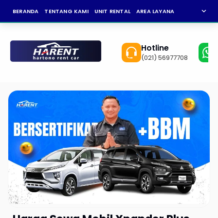
expand_more
BERANDA
TENTANG KAMI
UNIT RENTAL
AREA LAYANAN
NEWS
KAR
Hotline
(021) 56977708