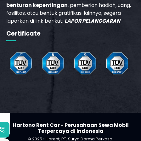
_phone_msg
benturan kepentingan
, pemberian hadiah, uang,
fasilitas, atau bentuk gratifikasi lainnya, segera
laporkan di link berikut:
LAPOR PELANGGARAN
t
m
Certificate
Hartono Rent Car - Perusahaan Sewa Mobil
_phone_msg
Terpercaya di Indonesia
© 2025 • Harent, PT. Surya Darma Perkasa.