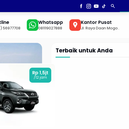
search
AN
▼
line
Whatsapp
Kantor Pusat
1) 56977708
081119027888
Jl. Raya Daan Mogo..
Terbaik untuk Anda
Rp 1,5jt
/12 jam