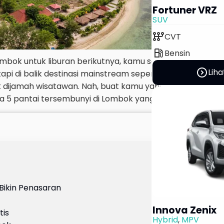
Fortuner VRZ
SUV
auto_transmission
CVT
local_gas_station
Bensin
bok untuk liburan berikutnya, kamu sedang baca artikel
expand_circle_right
Liha
pi di balik destinasi mainstream seperti Pantai Kuta Man
ak dijamah wisatawan. Nah, buat kamu yang suka petuala
 dia 5 pantai tersembunyi di Lombok yang wajib banget ka
 Bikin Penasaran
Innova Zenix
tis
Hybrid
,
MPV