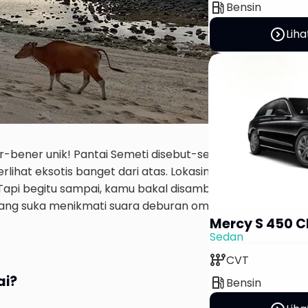
local_gas_station
Bensin
expand_circle_right
Liha
r-bener unik! Pantai Semeti disebut-sebut mirip dengan
lihat eksotis banget dari atas. Lokasinya ada di kawas
Tapi begitu sampai, kamu bakal disambut laut biru jernih
 yang suka menikmati suara deburan ombak tanpa kerama
Mercy S 450 C
Sedan
auto_transmission
CVT
ai?
local_gas_station
Bensin