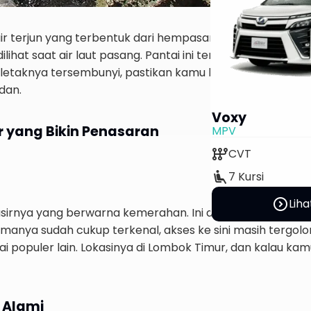
air terjun yang terbentuk dari hempasan ombak ke batu 
ilihat saat air laut pasang. Pantai ini terletak di Sekoton
 letaknya tersembunyi, pastikan kamu bawa perbekalan se
dan.
Voxy
ir yang Bikin Penasaran
MPV
auto_transmission
CVT
airline_seat_recline_extra
7 Kursi
expand_circle_right
Liha
asirnya yang berwarna kemerahan. Ini disebabkan oleh s
anya sudah cukup terkenal, akses ke sini masih tergol
i populer lain. Lokasinya di Lombok Timur, dan kalau kam
 Alami