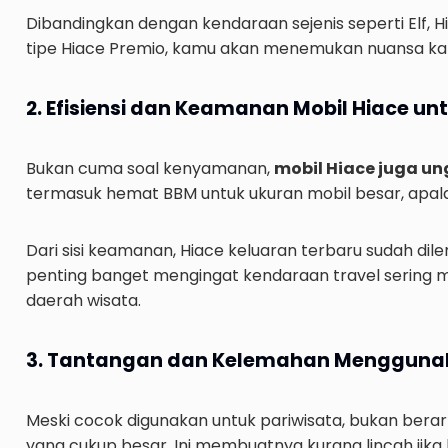
Dibandingkan dengan kendaraan sejenis seperti Elf, 
tipe Hiace Premio, kamu akan menemukan nuansa kab
2. Efisiensi dan Keamanan Mobil Hiace un
Bukan cuma soal kenyamanan,
mobil Hiace juga un
termasuk hemat BBM untuk ukuran mobil besar, apalagi
Dari sisi keamanan, Hiace keluaran terbaru sudah dileng
penting banget mengingat kendaraan travel sering mel
daerah wisata.
3. Tantangan dan Kelemahan Menggunak
Meski cocok digunakan untuk pariwisata, bukan berar
yang cukup besar. Ini membuatnya kurang lincah jika