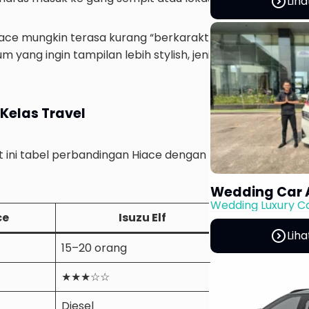
expand_circle_right
Liha
 Hiace mungkin terasa kurang “berkarakter” untuk wisata
yang ingin tampilan lebih stylish, jenis MPV atau luxury v
Kelas Travel
 ini tabel perbandingan Hiace dengan dua kendaraan trave
Wedding Car 
Wedding Luxury C
ce
Isuzu Elf
Toyot
expand_circle_right
Liha
15–20 orang
5–7 orang
★★★☆☆
★★★★★
Diesel
Bensin