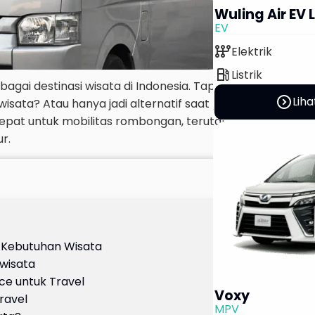
Wuling Air EV
EV
auto_transmission
Elektrik
local_gas_station
Listrik
rbagai destinasi wisata di Indonesia. Tapi, pertanyaannya:
expand_circle_right
Liha
ata? Atau hanya jadi alternatif saat pilihan kendaraan 
untuk mobilitas rombongan, terutama di sektor pariwis
r.
k Kebutuhan Wisata
iwisata
e untuk Travel
Voxy
ravel
MPV