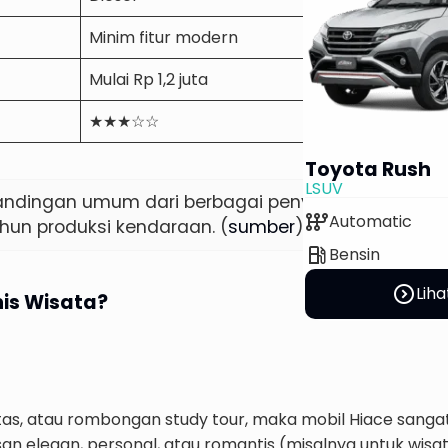
Minim fitur modern
Lengkap
Mulai Rp 1,2 juta
Mulai Rp 2,5 j
★★★☆☆
★★★☆☆
Toyota Rush
LSUV
bandingan umum dari berbagai penyedia layanan. 
auto_transmission
Automatic
ahun produksi kendaraan. (
sumber
)
local_gas_station
Bensin
expand_circle_right
Liha
nis Wisata?
as, atau rombongan study tour, maka mobil Hiace sangat
kesan elegan, personal, atau romantis (misalnya untuk wi