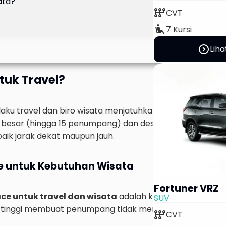
ata?
auto_transmission
CVT
airline_seat_recline_extra
7 Kursi
expand_circle_right
Liha
ntuk Travel?
u travel dan biro wisata menjatuhkan pilihan ke mobil H
besar (hingga 15 penumpang) dan desain kabin yang luas.
aik jarak dekat maupun jauh.
e untuk Kebutuhan Wisata
Fortuner VRZ
ace untuk travel dan wisata
adalah kenyamanannya. Su
SUV
abin tinggi membuat penumpang tidak merasa sumpek sela
auto_transmission
CVT