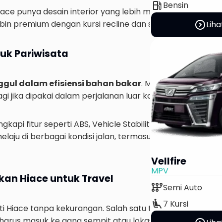
local_gas_station
Bensin
Hiace punya desain interior yang lebih modern dan ergon
expand_circle_right
in premium dengan kursi recline dan sistem pendingin 
Liha
tuk Pariwisata
ggul dalam efisiensi bahan bakar
. Mesin diesel 2.8L mi
 jika dipakai dalam perjalanan luar kota yang jaraknya 
kapi fitur seperti ABS, Vehicle Stability Control, dan Dual
aju di berbagai kondisi jalan, termasuk tanjakan dan tur
Vellfire
MPV
an Hiace untuk Travel
auto_transmission
Semi Auto
airline_seat_recline_extra
7 Kursi
ti Hiace tanpa kekurangan. Salah satu tantangan adalah
 harus masuk ke gang sempit atau lokasi wisata dengan a