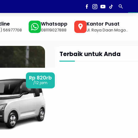
search
AN
▼
line
Whatsapp
Kantor Pusat
1) 56977708
081119027888
Jl. Raya Daan Mogo..
Terbaik untuk Anda
Rp 820rb
/12 jam