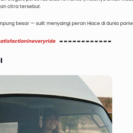
n citra tersebut.
mpung besar — sulit menyaingi peran Hiace di dunia pariw
atisfactionineveryride
l