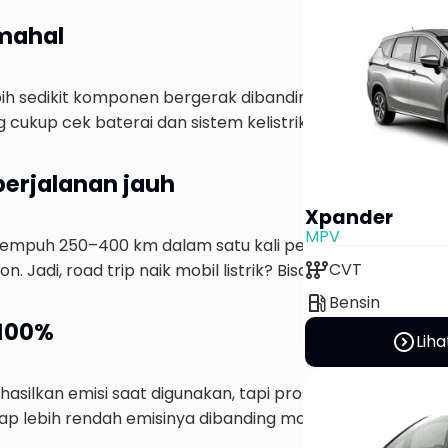
 mahal
bih sedikit komponen bergerak dibanding mobil konvensio
ing cukup cek baterai dan sistem kelistrikan secara berkala
perjalanan jauh
Xpander
MPV
mpuh 250–400 km dalam satu kali pengisian. Plus, seka
auto_transmission
CVT
. Jadi, road trip naik mobil listrik? Bisa banget.
local_gas_station
Bensin
 100%
expand_circle_right
Liha
asilkan emisi saat digunakan, tapi proses produksi batera
ap lebih rendah emisinya dibanding mobil bensin/diesel.