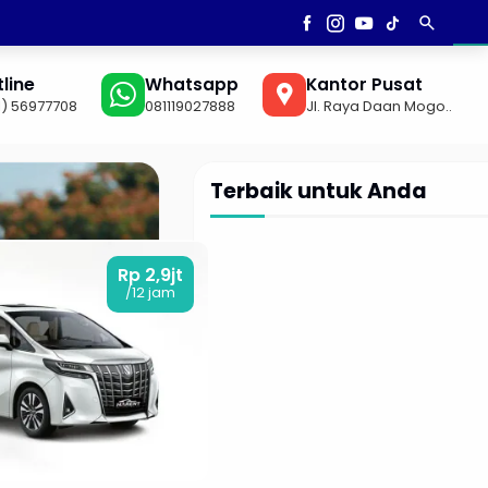
search
AN
▼
line
Whatsapp
Kantor Pusat
1) 56977708
081119027888
Jl. Raya Daan Mogo..
Terbaik untuk Anda
Rp 2,9jt
/12 jam