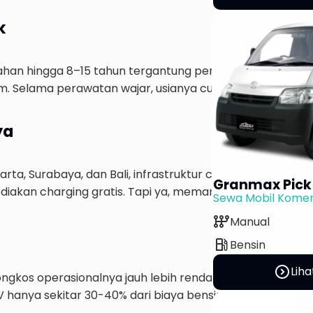
k
a tahan hingga 8–15 tahun tergantung pemakaian. Bahkan
km. Selama perawatan wajar, usianya cukup panjang kok.
ya
karta, Surabaya, dan Bali, infrastruktur charging station 
Granmax Pick
diakan charging gratis. Tapi ya, memang di daerah belu
Sewa Mobil Komer
auto_transmission
Manual
local_gas_station
Bensin
expand_circle_right
Liha
ngkos operasionalnya jauh lebih rendah dibanding mobil 
EV hanya sekitar 30-40% dari biaya bensin untuk jarak ya