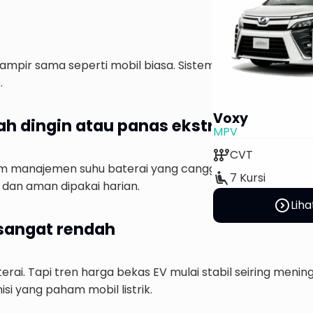
—hampir sama seperti mobil biasa. Sistem keamanan bater
.
Voxy
rah dingin atau panas ekstrem
MPV
auto_transmission
CVT
manajemen suhu baterai yang canggih. Meski efisiensi bi
airline_seat_recline_extra
7 Kursi
 dan aman dipakai harian.
expand_circle_right
Liha
V sangat rendah
ai. Tapi tren harga bekas EV mulai stabil seiring menin
i yang paham mobil listrik.