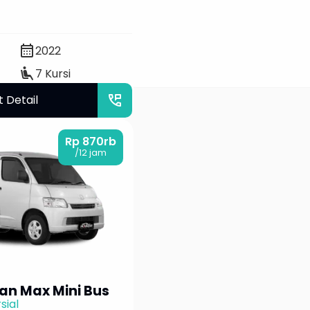
calendar_month
2022
airline_seat_recline_extra
7 Kursi
 yang futuristik
perm_phone_msg
t Detail
 entah karena
Rp 870rb
/12 jam
 satu. Ini dia 11
an Max Mini Bus
sial