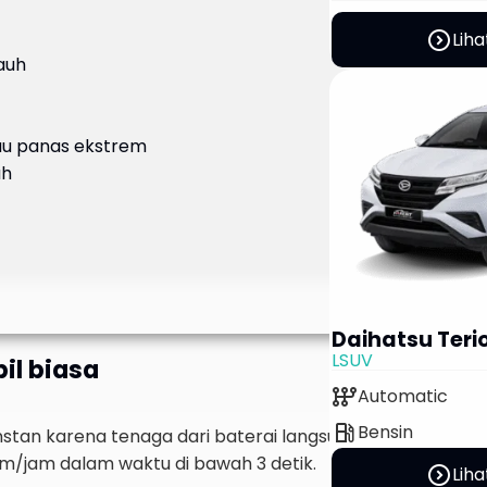
expand_circle_right
Liha
auh
tau panas ekstrem
ah
Daihatsu Teri
LSUV
bil biasa
auto_transmission
Automatic
local_gas_station
Bensin
instan karena tenaga dari baterai langsung disalurkan ke
km/jam dalam waktu di bawah 3 detik.
expand_circle_right
Liha