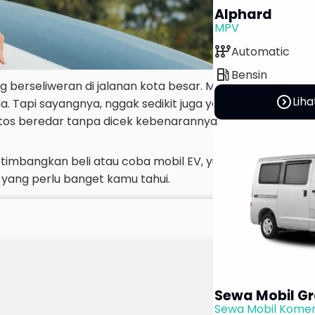
Alphard
MPV
auto_transmission
Automatic
local_gas_station
Bensin
g berseliweran di jalanan kota besar. Mulai dari desainnya
expand_circle_right
Liha
a. Tapi sayangnya, nggak sedikit juga yang masih skeptis
mitos beredar tanpa dicek kebenarannya.
angkan beli atau coba mobil EV, yuk kita bedah satu per
 yang perlu banget kamu tahui.
Sewa Mobil Gr
Sewa Mobil Komer