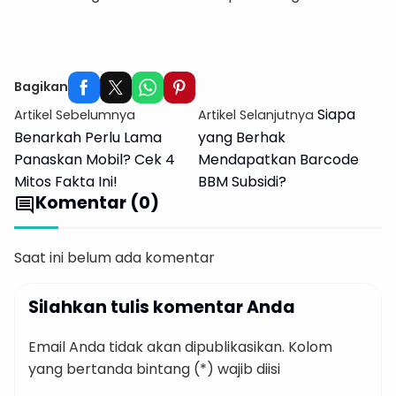
Travelling Bareng Harent
Bagikan
Siapa
Artikel Sebelumnya
Artikel Selanjutnya
Benarkah Perlu Lama
yang Berhak
Panaskan Mobil? Cek 4
Mendapatkan Barcode
Mitos Fakta Ini!
BBM Subsidi?
Komentar (0)
comment
Saat ini belum ada komentar
Silahkan tulis komentar Anda
Email Anda tidak akan dipublikasikan. Kolom
yang bertanda bintang (*) wajib diisi