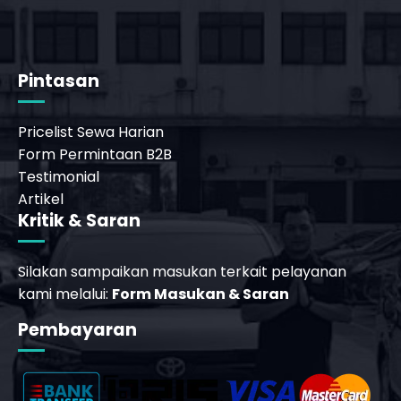
t
Pintasan
Pricelist Sewa Harian
Form Permintaan B2B
Testimonial
Artikel
Kritik & Saran
Silakan sampaikan masukan terkait pelayanan
kami melalui:
Form Masukan & Saran
Pembayaran
_phone_msg
b