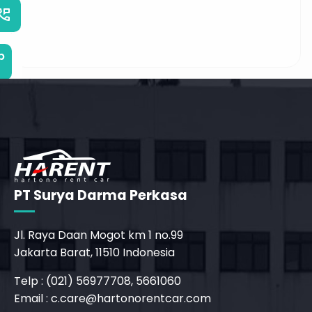
_phone_msg
b
PT Surya Darma Perkasa
Jl. Raya Daan Mogot km 1 no.99
Jakarta Barat, 11510 Indonesia
Telp : (021) 56977708, 5661060
_phone_msg
Email :
c.care@hartonorentcar.com