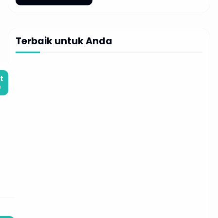
Terbaik untuk Anda
t
m