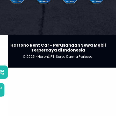
Hartono Rent Car - Perusahaan Sewa Mobil
Terpercaya di Indonesia
© 2025 • Harent, PT. Surya Darma Perkasa.
_phone_msg
b