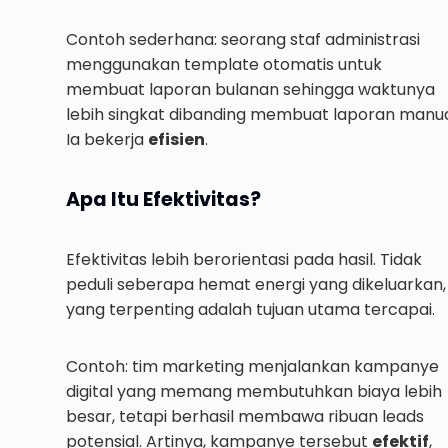
Contoh sederhana: seorang staf administrasi
menggunakan template otomatis untuk
membuat laporan bulanan sehingga waktunya
lebih singkat dibanding membuat laporan manua
Ia bekerja
efisien
.
Apa Itu Efektivitas?
Efektivitas lebih berorientasi pada hasil. Tidak
peduli seberapa hemat energi yang dikeluarkan,
yang terpenting adalah tujuan utama tercapai.
Contoh: tim marketing menjalankan kampanye
digital yang memang membutuhkan biaya lebih
besar, tetapi berhasil membawa ribuan leads
potensial. Artinya, kampanye tersebut
efektif
,