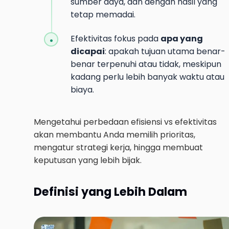
sumber daya, dan dengan hasil yang
tetap memadai.
Efektivitas fokus pada
apa yang
dicapai
: apakah tujuan utama benar-
benar terpenuhi atau tidak, meskipun
kadang perlu lebih banyak waktu atau
biaya.
Mengetahui perbedaan efisiensi vs efektivitas
akan membantu Anda memilih prioritas,
mengatur strategi kerja, hingga membuat
keputusan yang lebih bijak.
Definisi yang Lebih Dalam