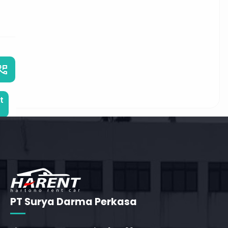
_phone_msg
t
PT Surya Darma Perkasa