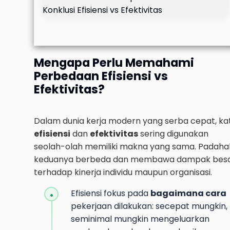
Konklusi Efisiensi vs Efektivitas
Mengapa Perlu Memahami
Perbedaan Efisiensi vs
Efektivitas?
Dalam dunia kerja modern yang serba cepat, ka
efisiensi
dan
efektivitas
sering digunakan
seolah-olah memiliki makna yang sama. Padahal
keduanya berbeda dan membawa dampak bes
terhadap kinerja individu maupun organisasi.
Efisiensi fokus pada
bagaimana cara
pekerjaan dilakukan: secepat mungkin,
seminimal mungkin mengeluarkan