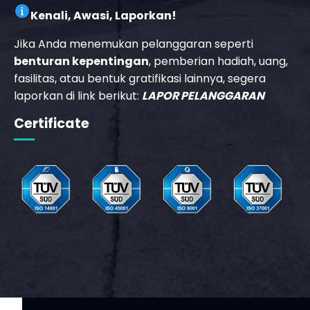
Kenali, Awasi, Laporkan!
Jika Anda menemukan pelanggaran seperti
benturan kepentingan
, pemberian hadiah, uang,
fasilitas, atau bentuk gratifikasi lainnya, segera
laporkan di link berikut:
LAPOR PELANGGARAN
Certificate
_phone_msg
t
m