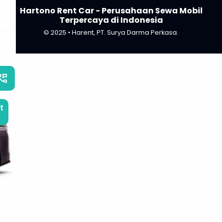
Hartono Rent Car - Perusahaan Sewa Mobil
Terpercaya di Indonesia
© 2025 • Harent, PT. Surya Darma Perkasa.
_phone_msg
t