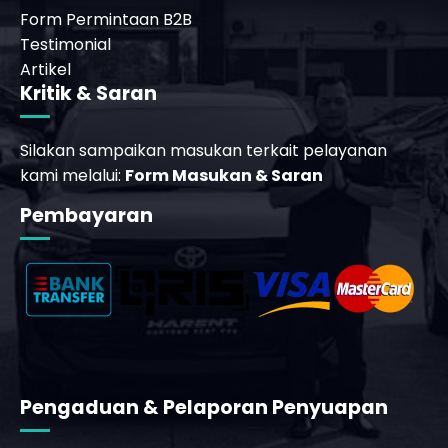
Form Permintaan B2B
Testimonial
Artikel
Kritik & Saran
Silakan sampaikan masukan terkait pelayanan
kami melalui:
Form Masukan & Saran
Pembayaran
_phone_msg
t
Pengaduan & Pelaporan Penyuapan