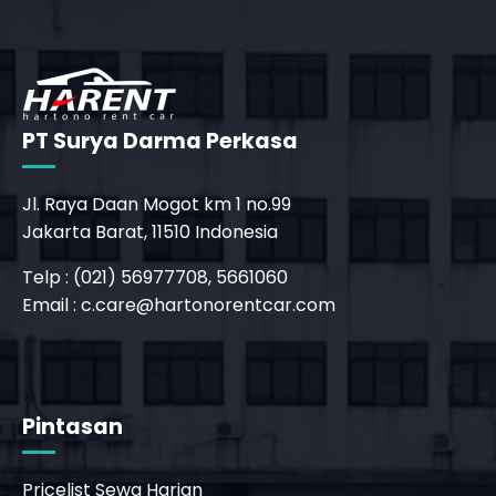
PT Surya Darma Perkasa
Jl. Raya Daan Mogot km 1 no.99
Jakarta Barat, 11510 Indonesia
Telp : (021) 56977708, 5661060
Email :
c.care@hartonorentcar.com
_phone_msg
b
Pintasan
Pricelist Sewa Harian