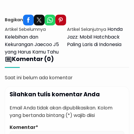
Explore Candi Prambanan Bareng
Harent
Bagikan
Honda
Artikel Sebelumnya
Artikel Selanjutnya
Kelebihan dan
Jazz: Mobil Hatchback
Kekurangan Jaecoo J5
Paling Laris di Indonesia
yang Harus Kamu Tahu
Komentar (0)
comment
Saat ini belum ada komentar
Silahkan tulis komentar Anda
Email Anda tidak akan dipublikasikan. Kolom
yang bertanda bintang (*) wajib diisi
Komentar*