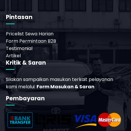
Pintasan
Pricelist Sewa Harian
Form Permintaan B2B
Testimonial
Artikel
Kritik & Saran
_phone_msg
Silakan sampaikan masukan terkait pelayanan
kami melalui:
Form Masukan & Saran
t
m
Pembayaran