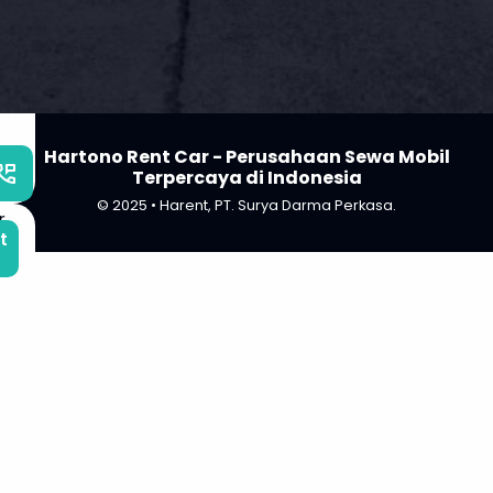
Hartono Rent Car - Perusahaan Sewa Mobil
_phone_msg
Terpercaya di Indonesia
© 2025 • Harent, PT. Surya Darma Perkasa.
t