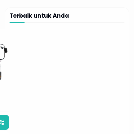
Terbaik untuk Anda
_phone_msg