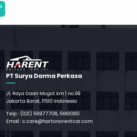
b
PT Surya Darma Perkasa
Jl. Raya Daan Mogot km 1 no.99
Jakarta Barat, 11510 Indonesia
_phone_msg
Telp : (021) 56977708, 5661060
Email :
c.care@hartonorentcar.com
b