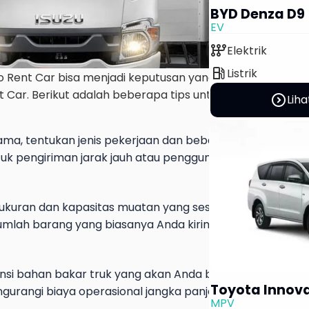
BYD Denza D9
EV
auto_transmission
Elektrik
local_gas_station
Listrik
ono Rent Car bisa menjadi keputusan yang penting karena
Car. Berikut adalah beberapa tips untuk memilih truk y
expand_circle_right
Liha
ma, tentukan jenis pekerjaan dan beban kerja yang akan
tuk pengiriman jarak jauh atau penggunaan dalam kota?
an ukuran dan kapasitas muatan yang sesuai dengan kebutu
umlah barang yang biasanya Anda kirimkan dalam satu 
nsi bahan bakar truk yang akan Anda beli. Truk yang lebi
Toyota Innov
rangi biaya operasional jangka panjang.
MPV