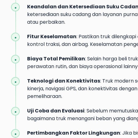
Keandalan dan Ketersediaan Suku Cada
ketersediaan suku cadang dan layanan purna j
atau perbaikan.
Fitur Keselamatan
: Pastikan truk dilengkap
kontrol traksi, dan airbag. Keselamatan pen
Biaya Total Pemilikan
: Selain harga beli tr
perawatan rutin, dan biaya operasional lainny
Teknologi dan Konektivitas
: Truk modern 
kinerja, navigasi GPS, dan konektivitas denga
pemeliharaan.
Uji Coba dan Evaluasi
: Sebelum memutuskan
bagaimana truk menangani beban yang diang
Pertimbangkan Faktor Lingkungan
: Jika 