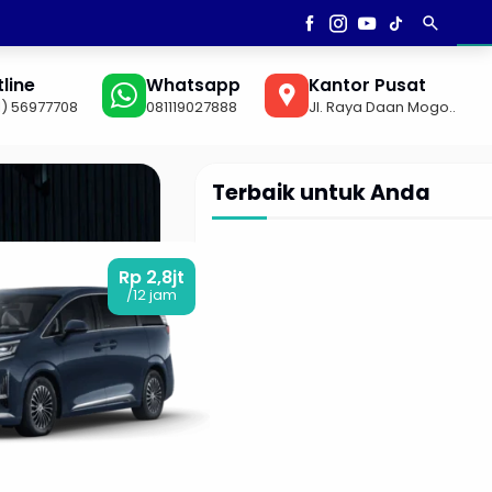
search
AN
▼
line
Whatsapp
Kantor Pusat
1) 56977708
081119027888
Jl. Raya Daan Mogo..
Terbaik untuk Anda
Rp 2,8jt
/12 jam