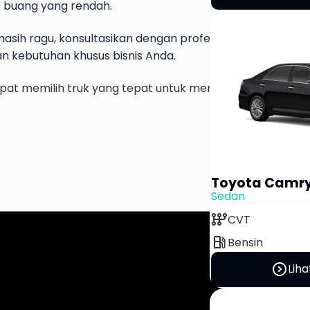
s buang yang rendah.
masih ragu, konsultasikan dengan profesional atau pakar d
 kebutuhan khusus bisnis Anda.
at memilih truk yang tepat untuk mendukung operasiona
Toyota Camr
Sedan
auto_transmission
CVT
local_gas_station
Bensin
expand_circle_right
Liha