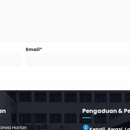
Email*
an
Pengaduan & P
 Sewa Harian
Kenali, Awasi, 