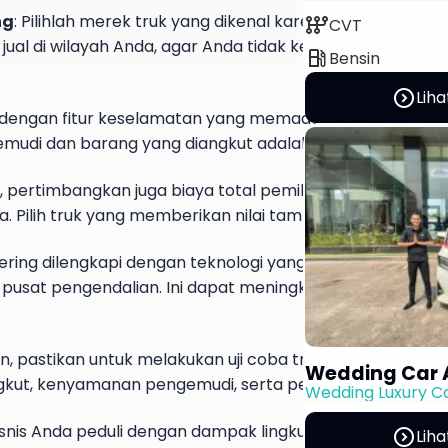
ng
: Pilihlah merek truk yang dikenal karena keandalannya.
auto_transmission
CVT
ual di wilayah Anda, agar Anda tidak kesulitan jika mem
local_gas_station
Bensin
expand_circle_right
Liha
i dengan fitur keselamatan yang memadai, seperti rem ant
gemudi dan barang yang diangkut adalah hal yang sangat 
uk, pertimbangkan juga biaya total pemilikan, termasuk bia
a. Pilih truk yang memberikan nilai tambah terbaik dalam
sering dilengkapi dengan teknologi yang memungkinkan
n pusat pengendalian. Ini dapat meningkatkan efisiensi op
, pastikan untuk melakukan uji coba truk yang Anda pe
Wedding Car 
kut, kenyamanan pengemudi, serta performa keseluruh
Wedding Luxury C
bisnis Anda peduli dengan dampak lingkungan, pertimban
expand_circle_right
Liha