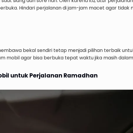
aat siang dan sore hari. Oleh karena itu, atur perjalana
berbuka. Hindari perjalanan di jam-jam macet agar tidak
embawa bekal sendiri tetap menjadi pilihan terbaik untu
lam mobil agar bisa berbuka tepat waktu jika masih dalam
bil untuk Perjalanan Ramadhan