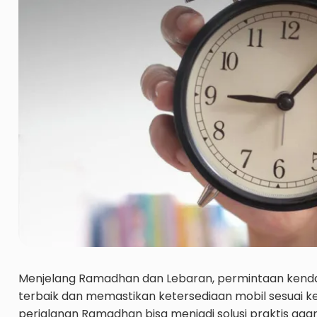
Menjelang Ramadhan dan Lebaran, permintaan kenda
terbaik dan memastikan ketersediaan mobil sesuai k
perjalanan Ramadhan bisa menjadi solusi praktis agar 