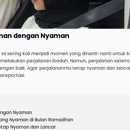
Palisade
MPV
,
SUV
auto_transmission
CVT
local_gas_station
Solar
anan dengan Nyaman
expand_circle_right
Liha
ni sering kali menjadi momen yang dinanti-nanti untuk 
melakukan perjalanan ibadah. Namun, perjalanan selam
n dengan baik. Agar perjalananmu tetap nyaman dan lanc
ansportasi.
dengan Nyaman
 yang Nyaman di Bulan Ramadhan
Honda CRV
etap Nyaman dan Lancar
SUV