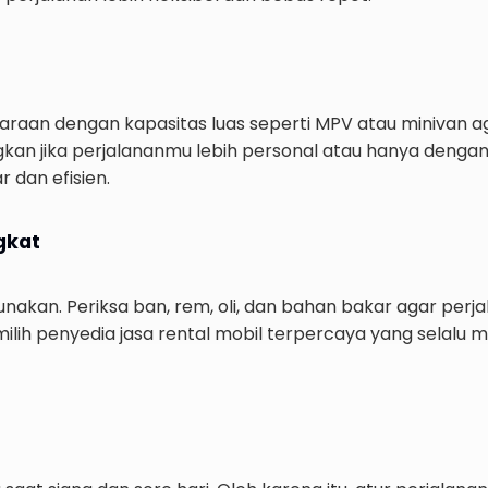
daraan dengan kapasitas luas seperti MPV atau minivan 
an jika perjalananmu lebih personal atau hanya dengan
 dan efisien.
gkat
Isuzu Elf Box
Sewa Mobil Komer
nakan. Periksa ban, rem, oli, dan bahan bakar agar perj
expand_circle_right
Liha
lih penyedia jasa rental mobil terpercaya yang selalu 