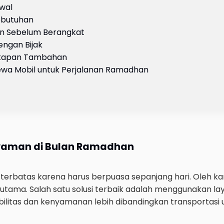
Awal
auto_transmission
Automatic
Kebutuhan
local_gas_station
Bensin
aan Sebelum Berangkat
engan Bijak
expand_circle_right
Liha
ngkapan Tambahan
wa Mobil untuk Perjalanan Ramadhan
Nyaman di Bulan Ramadhan
terbatas karena harus berpuasa sepanjang hari. Oleh kar
Mercy S 450 C
utama. Salah satu solusi terbaik adalah menggunakan la
Sedan
ilitas dan kenyamanan lebih dibandingkan transportasi
auto_transmission
CVT