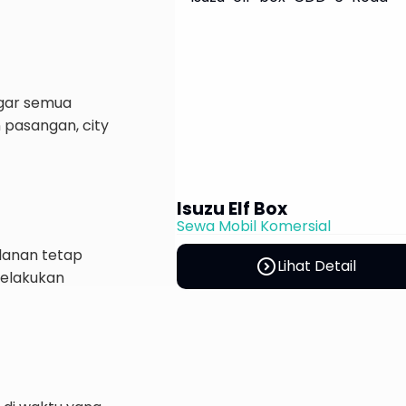
agar semua
 pasangan, city
sial
alanan tetap
perm_phone_msg
t Detail
melakukan