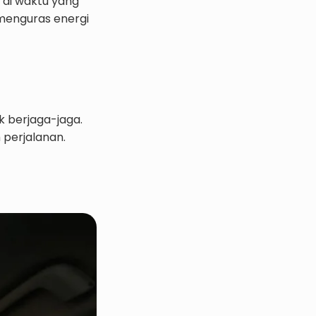
n di waktu yang
 menguras energi
k berjaga-jaga.
 perjalanan.