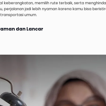
local_gas_station
Bensin
al keberangkatan, memilih rute terbaik, serta menghind
 itu, perjalanan jadi lebih nyaman karena kamu bisa berist
expand_circle_right
Liha
 transportasi umum.
yaman dan Lancar
Toyota Camr
Sedan
auto_transmission
CVT
local_gas_station
Bensin