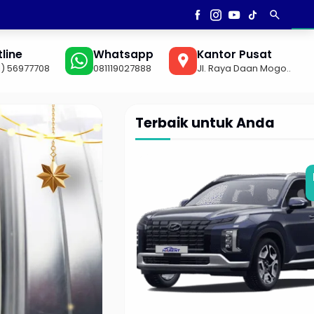
search
AN
▼
line
Whatsapp
Kantor Pusat
1) 56977708
081119027888
Jl. Raya Daan Mogo..
Terbaik untuk Anda
Rp 2,6jt
/hari