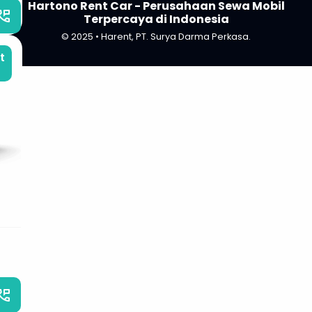
Hartono Rent Car - Perusahaan Sewa Mobil
_phone_msg
Terpercaya di Indonesia
© 2025 • Harent, PT. Surya Darma Perkasa.
t
_phone_msg