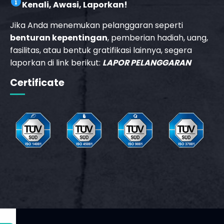
Kenali, Awasi, Laporkan!
Jika Anda menemukan pelanggaran seperti
_phone_msg
benturan kepentingan
, pemberian hadiah, uang,
fasilitas, atau bentuk gratifikasi lainnya, segera
laporkan di link berikut:
LAPOR PELANGGARAN
t
m
Certificate