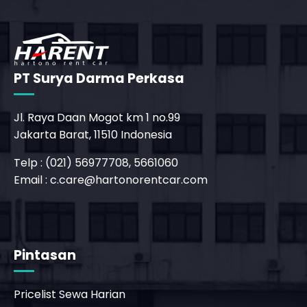
PT Surya Darma Perkasa
Jl. Raya Daan Mogot km 1 no.99
Jakarta Barat, 11510 Indonesia
_phone_msg
Telp : (021) 56977708, 5661060
Email :
c.care@hartonorentcar.com
b
Pintasan
Pricelist Sewa Harian