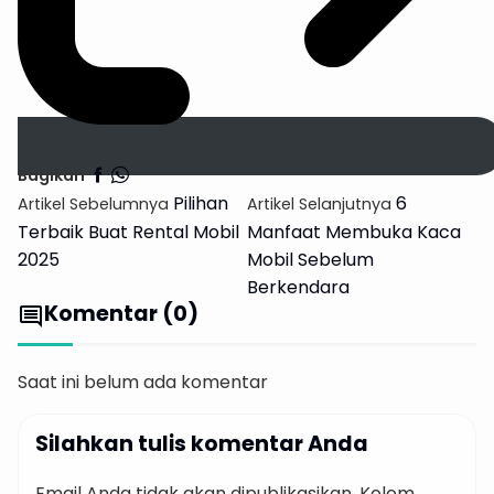
Bagikan
Pilihan
6
Artikel Sebelumnya
Artikel Selanjutnya
Terbaik Buat Rental Mobil
Manfaat Membuka Kaca
2025
Mobil Sebelum
Berkendara
Komentar (0)
comment
Saat ini belum ada komentar
Silahkan tulis komentar Anda
Email Anda tidak akan dipublikasikan. Kolom