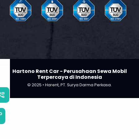
Hartono Rent Car - Perusahaan Sewa Mobil
Terpercaya di Indonesia
© 2025 • Harent, PT. Surya Darma Perkasa.
_phone_msg
b