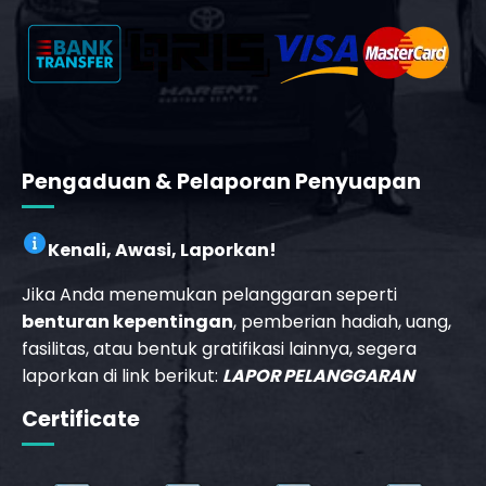
t
m
Pengaduan & Pelaporan Penyuapan
Kenali, Awasi, Laporkan!
Jika Anda menemukan pelanggaran seperti
benturan kepentingan
, pemberian hadiah, uang,
fasilitas, atau bentuk gratifikasi lainnya, segera
laporkan di link berikut:
LAPOR PELANGGARAN
_phone_msg
Certificate
t
m