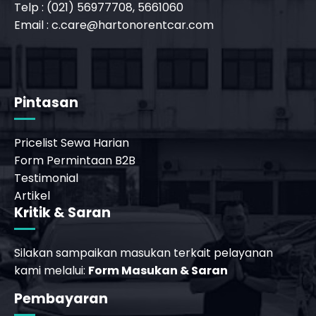
Telp : (021) 56977708, 5661060
Email :
c.care@hartonorentcar.com
_phone_msg
b
Pintasan
Pricelist Sewa Harian
Form Permintaan B2B
Testimonial
Artikel
Kritik & Saran
Silakan sampaikan masukan terkait pelayanan
kami melalui:
Form Masukan & Saran
_phone_msg
Pembayaran