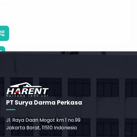
_phone_msg
b
PT Surya Darma Perkasa
Jl. Raya Daan Mogot km 1 no.99
Jakarta Barat, 11510 Indonesia