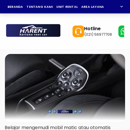
expand_more
BERANDA
TENTANG KAMI
UNIT RENTAL
AREA LAYANAN
NEWS
KAR
Hotline
(021) 56977708
Belajar mengemudi mobil matic atau otomatis