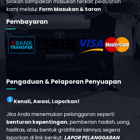
Silakan sampaikan masukan terkait pelayanan
kami melalui:
Form Masukan & Saran
Pembayaran
_phone_msg
b
Pengaduan & Pelaporan Penyuapan
Kenali, Awasi, Laporkan!
Jika Anda menemukan pelanggaran seperti
benturan kepentingan
, pemberian hadiah, uang,
fasilitas, atau bentuk gratifikasi lainnya, segera
laporkan di link berikut:
LAPOR PELANGGARAN