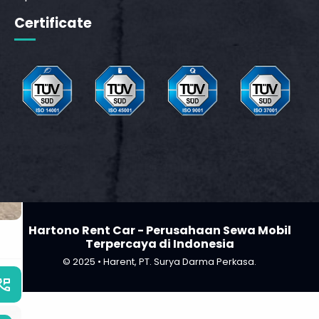
Certificate
_phone_msg
t
Hartono Rent Car - Perusahaan Sewa Mobil
Terpercaya di Indonesia
© 2025 • Harent, PT. Surya Darma Perkasa.
_phone_msg