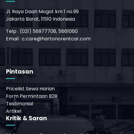
Jl. Raya Daan Mogot km 1 no.99
Jakarta Barat, 11510 Indonesia
Telp : (021) 56977708, 5661060
Email :
c.care@hartonorentcar.com
_phone_msg
b
Pintasan
Pricelist Sewa Harian
Form Permintaan B2B
Testimonial
Artikel
Kritik & Saran