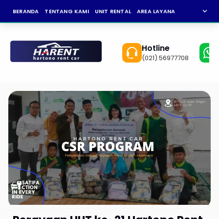
expand_more
BERANDA
TENTANG KAMI
UNIT RENTAL
AREA LAYANAN
NEWS
KAR
Hotline
(021) 56977708