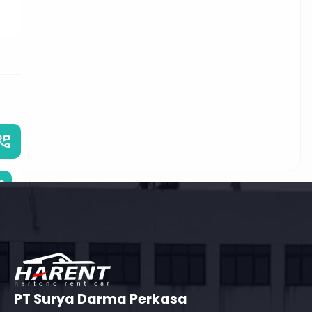
_phone_msg
b
PT Surya Darma Perkasa