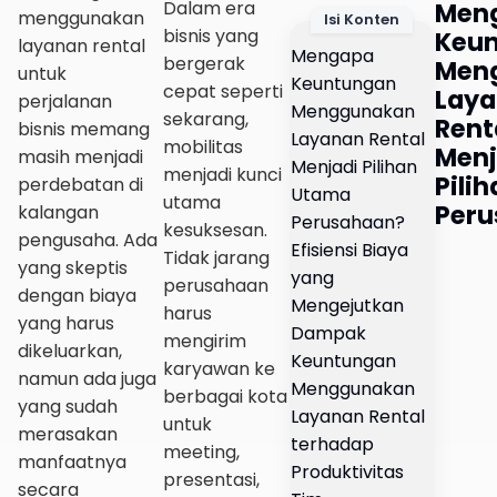
Dalam era
Men
menggunakan
Isi Konten
bisnis yang
Keu
layanan rental
Mengapa
bergerak
Men
untuk
Keuntungan
cepat seperti
Lay
perjalanan
Menggunakan
sekarang,
Rent
bisnis memang
Layanan Rental
mobilitas
Menj
masih menjadi
Menjadi Pilihan
menjadi kunci
Pili
perdebatan di
Utama
utama
Peru
kalangan
Perusahaan?
kesuksesan.
pengusaha. Ada
Efisiensi Biaya
Tidak jarang
yang skeptis
yang
perusahaan
dengan biaya
Mengejutkan
harus
yang harus
Dampak
mengirim
dikeluarkan,
Keuntungan
karyawan ke
namun ada juga
Menggunakan
berbagai kota
yang sudah
Layanan Rental
untuk
merasakan
terhadap
meeting,
manfaatnya
Produktivitas
presentasi,
secara