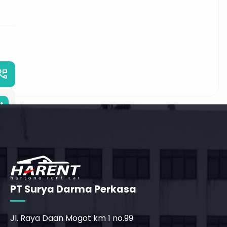
_phone_msg
t
m
PT Surya Darma Perkasa
Jl. Raya Daan Mogot km 1 no.99