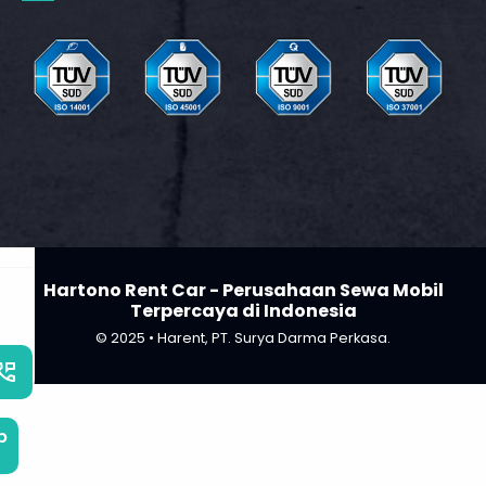
t
m
Hartono Rent Car - Perusahaan Sewa Mobil
Terpercaya di Indonesia
© 2025 • Harent, PT. Surya Darma Perkasa.
_phone_msg
b