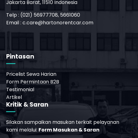
Jakarta Barat, 11510 Indonesia
Telp : (021) 56977708, 5661060
Email :
c.care@hartonorentcar.com
_phone_msg
Pintasan
Pricelist Sewa Harian
Form Permintaan B2B
Testimonial
Artikel
Kritik & Saran
Silakan sampaikan masukan terkait pelayanan
kami melalui:
Form Masukan & Saran
_phone_msg