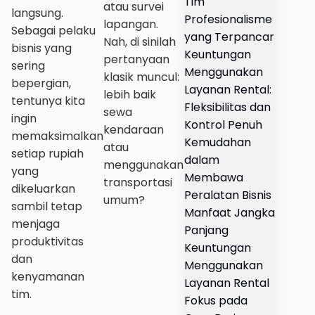
Tim
atau survei
langsung.
Profesionalisme
lapangan.
Sebagai pelaku
yang Terpancar
Nah, di sinilah
bisnis yang
Keuntungan
pertanyaan
sering
Menggunakan
klasik muncul:
bepergian,
Layanan Rental:
lebih baik
tentunya kita
Fleksibilitas dan
sewa
ingin
Kontrol Penuh
kendaraan
memaksimalkan
Kemudahan
atau
setiap rupiah
dalam
menggunakan
yang
Membawa
transportasi
dikeluarkan
Peralatan Bisnis
umum?
sambil tetap
Manfaat Jangka
menjaga
Panjang
produktivitas
Keuntungan
dan
Menggunakan
kenyamanan
Layanan Rental
tim.
Fokus pada