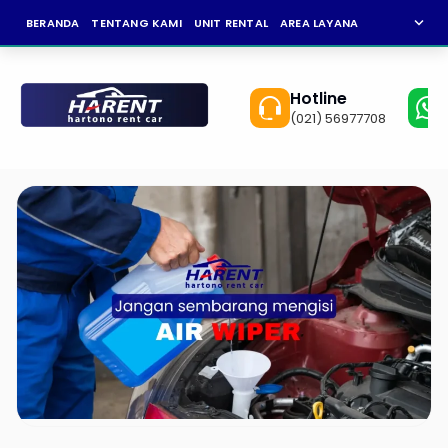
expand_more
BERANDA
TENTANG KAMI
UNIT RENTAL
AREA LAYANAN
NEWS
KAR
Hotline
(021) 56977708