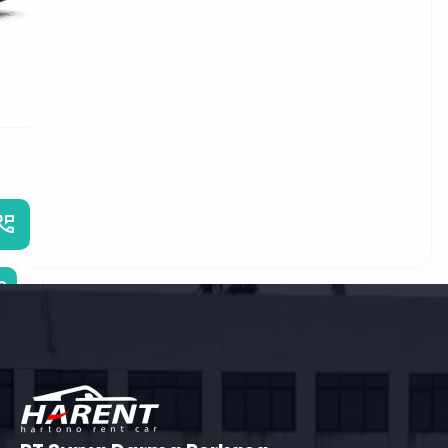
PT Surya Darma Perkasa
Jl. Raya Daan Mogot km 1 no.99