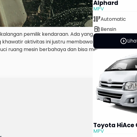
Alphard
MPV
auto_transmission
Automatic
local_gas_station
Bensin
di kalangan pemilik kendaraan. Ada yang menganggapnya
expand_circle_right
Liha
g khawatir aktivitas ini justru membawa risiko kerusaka
r cuci ruang mesin berbahaya dan bisa merusak kompone
Toyota HiAce
MPV