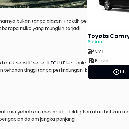
arnya bukan tanpa alasan. Praktik pembersihan yang ti
erapa risiko yang mungkin terjadi:
Toyota Camr
Sedan
auto_transmission
CVT
local_gas_station
Bensin
onik sensitif seperti
ECU
(Electronic Control Unit), sens
an tekanan tinggi tanpa perlindungan, komponen ini bisa
expand_circle_right
Liha
dapat menyebabkan mesin sulit dihidupkan atau bahkan mo
pengapian dalam jangka panjang.