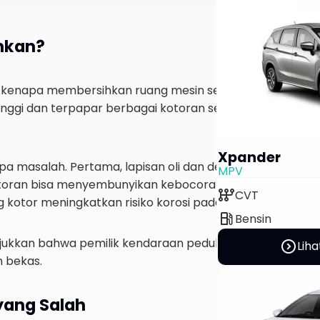
hkan?
kenapa membersihkan ruang mesin sebenarnya diperluk
nggi dan terpapar berbagai kotoran seperti debu, oli ya
Xpander
 masalah. Pertama, lapisan oli dan debu yang tebal 
MPV
oran bisa menyembunyikan kebocoran oli atau cairan la
auto_transmission
CVT
ng kotor meningkatkan risiko korosi pada komponen metal
local_gas_station
Bensin
unjukkan bahwa pemilik kendaraan peduli dengan perawata
expand_circle_right
Liha
n bekas.
yang Salah