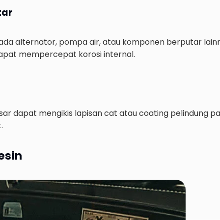
tar
ada alternator, pompa air, atau komponen berputar lainn
apat mempercepat korosi internal.
asar dapat mengikis lapisan cat atau coating pelindung
.
esin