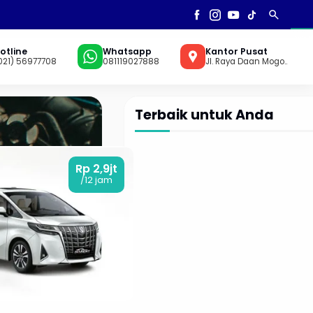
search
AN
▼
otline
Whatsapp
Kantor Pusat
021) 56977708
081119027888
Jl. Raya Daan Mogo..
Terbaik untuk Anda
Rp 2,9jt
/12 jam