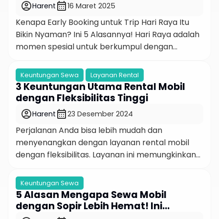
Alasannya!
account_circle
calendar_month
Harent
16 Maret 2025
satu solusi paling praktis adalah rental mobil
Kenapa Early Booking untuk Trip Hari Raya Itu
Bikin Nyaman? Ini 5 Alasannya! Hari Raya adalah
momen spesial untuk berkumpul dengan
keluarga dan orang tersayang. Namun, di balik
kebahagiaan mudik atau liburan, ada satu
Keuntungan Sewa
Layanan Rental
tantangan besar: perjalanan yang ribet dan
3 Keuntungan Utama Rental Mobil
penuh risiko. Nah, di sinilah early booking untuk
dengan Fleksibilitas Tinggi
trip Hari Raya bisa jadi penyelamat! Apa
account_circle
calendar_month
Harent
23 Desember 2024
Perjalanan Anda bisa lebih mudah dan
menyenangkan dengan layanan rental mobil
dengan fleksibilitas. Layanan ini memungkinkan
pengguna untuk menyesuaikan waktu dan
tempat pengambilan kendaraan sesuai
Keuntungan Sewa
kebutuhan mereka. Artikel ini akan mengupas
5 Alasan Mengapa Sewa Mobil
informasi penting seputar fleksibilitas dalam
dengan Sopir Lebih Hemat! Ini
layanan rental mobil serta bagaimana Anda
Jawabannya