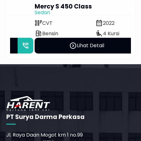
Mercy S 450 Class
Gr
Sedan
Sew
auto_transmission
calendar_month
auto_transmission
CVT
2022
local_gas_station
airline_seat_recline_extra
local_gas_station
Bensin
4 Kursi
_phone_msg
expand_circle_right
perm_phone_msg
Lihat Detail
PT Surya Darma Perkasa
Jl. Raya Daan Mogot km 1 no.99