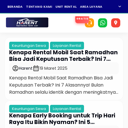
expand_more
BERANDA
TENTANG KAMI
UNIT RENTAL
AREA LAYANAN
NEWS
KAR
Keuntungan Sewa
Layanan Rental
Kenapa Rental Mobil Saat Ramadhan
Bisa Jadi Keputusan Terbaik? Ini 7
Alasannya!
account_circle
calendar_month
Harent
19 Maret 2025
Kenapa Rental Mobil Saat Ramadhan Bisa Jadi
Keputusan Terbaik? Ini 7 Alasannya! Bulan
Ramadhan selalu identik dengan meningkatnya
mobilitas. Dari sahur on the road, berburu takjil,
menghadiri buka puasa bersama, hingga mudik
Keuntungan Sewa
Layanan Rental
ke kampung halaman. Dengan begitu
Kenapa Early Booking untuk Trip Hari
banyaknya kegiatan, transportasi menjadi
Raya Itu Bikin Nyaman? Ini 5
faktor krusial yang perlu dipersiapkan. Nah, salah