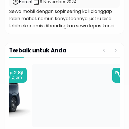
account_circle
calendar_month
Harent
9 November 2024
dapat memanfaatkannya secara maksimal. Apa
Sewa mobil dengan sopir sering kali dianggap
itu Rental Mobil dengan Fleksibilitas? Layanan
lebih mahal, namun kenyataannya justru bisa
rental mobil
lebih ekonomis dibandingkan sewa lepas kunci.
Berikut ini adalah lima alasan utama mengapa
memilih sewa mobil dengan sopir lebih hemat
ketimbang sewa mobil lepas kunci. Temukan
Terbaik untuk Anda
jawabannya di artikel ini! Pertimbangan Banyak
orang Ketika mempertimbangkan untuk
menyewa mobil, banyak orang langsung berpikir
t
Rp 10,2jt
/12 jam