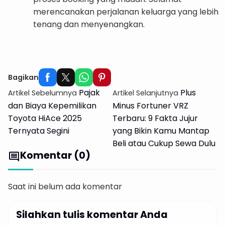
merencanakan perjalanan keluarga yang lebih
tenang dan menyenangkan.
Info Harga Sewa Innova
Bagikan
Pajak
Plus
Artikel Sebelumnya
Artikel Selanjutnya
dan Biaya Kepemilikan
Minus Fortuner VRZ
Toyota HiAce 2025
Terbaru: 9 Fakta Jujur
Ternyata Segini
yang Bikin Kamu Mantap
Beli atau Cukup Sewa Dulu
Komentar (0)
comment
Saat ini belum ada komentar
Silahkan tulis komentar Anda