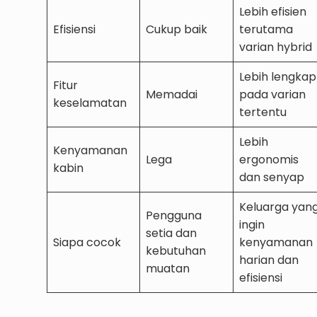
Lebih efisien
Efisiensi
Cukup baik
terutama
varian hybrid
Lebih lengkap
Fitur
Memadai
pada varian
keselamatan
tertentu
Lebih
Kenyamanan
Lega
ergonomis
kabin
dan senyap
Keluarga yan
Pengguna
ingin
setia dan
Siapa cocok
kenyamanan
kebutuhan
harian dan
muatan
efisiensi