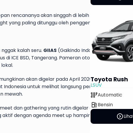
pan rencananya akan singgah di lebih banyak negara Asia.
hlight yang paling ditunggu oleh penggemar reli dunia.
 nggak kalah seru.
GIIAS
(Gaikindo Indonesia Internation
tus di ICE BSD, Tangerang. Pameran otomotif terbesar di In
lokal.
Toyota Rush
mungkinan akan digelar pada April 2026 di JIExpo Kemay
LSUV
t Indonesia untuk melihat langsung perkembangan indust
aan mewah.
auto_transmission
Automatic
local_gas_station
Bensin
eet dan gathering yang rutin digelar di berbagai kota. 
g aktif dengan agenda meet up hampir setiap weekend.
expand_circle_right
Liha