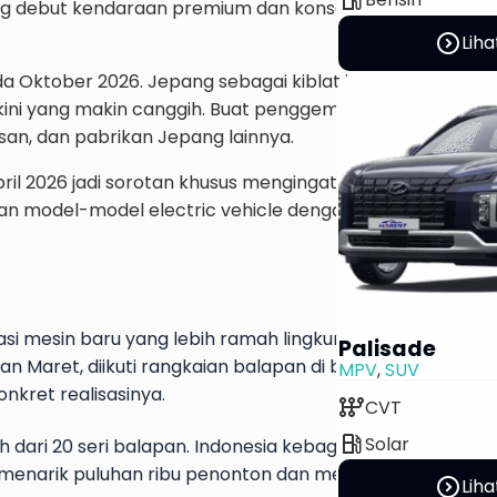
jang debut kendaraan premium dan konsep futuristik dari 
expand_circle_right
Liha
a Oktober 2026. Jepang sebagai kiblat inovasi otomotif p
rkini yang makin canggih. Buat penggemar mobil JDM, in
ssan, dan pabrikan Jepang lainnya.
ril 2026 jadi sorotan khusus mengingat China kini menjad
curan model-model electric vehicle dengan harga terjang
mesin baru yang lebih ramah lingkungan. Grand Prix Aus
Palisade
Maret, diikuti rangkaian balapan di berbagai negara 
MPV
,
SUV
kret realisasinya.
auto_transmission
CVT
local_gas_station
Solar
dari 20 seri balapan. Indonesia kebagian slot di Sirkuit
s menarik puluhan ribu penonton dan menjadi ajang promo
expand_circle_right
Liha