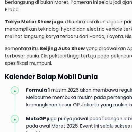
berlangsung di bulan Maret. Pameran ini selalu jadi a
Eropa.
Tokyo Motor Show juga
dikonfirmasi akan digelar pad
menampilkan teknologi hybrid dan electric vehicle te
melihat langsung karya terbaru dari Honda, Toyota, Ni
Sementara itu,
Beijing Auto Show
yang dijadwalkan Ap
terbesar dunia. Ekspektasi tinggi tertuju pada pelun
spesifikasi mumpuni.
Kalender Balap Mobil Dunia
Formula 1
musim 2026 akan membawa regulasi 
Melbourne membuka musim pada pertengahan 
kemungkinan besar GP Jakarta yang makin kon
MotoGP
juga punya jadwal padat dengan lebih 
pada awal Maret 2026. Event ini selalu sukse