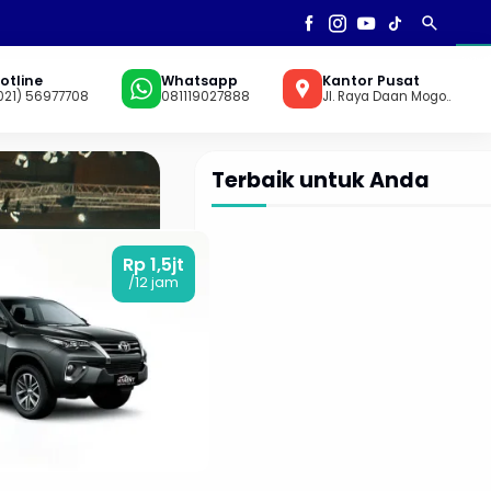
search
AN
▼
otline
Whatsapp
Kantor Pusat
021) 56977708
081119027888
Jl. Raya Daan Mogo..
Terbaik untuk Anda
Rp 1,5jt
/12 jam