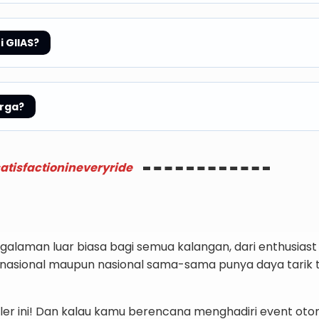
 GIIAS?
arga?
atisfactionineveryride
alaman luar biasa bagi semua kalangan, dari enthusias
nternasional maupun nasional sama-sama punya daya tarik 
ini! Dan kalau kamu berencana menghadiri event otomot