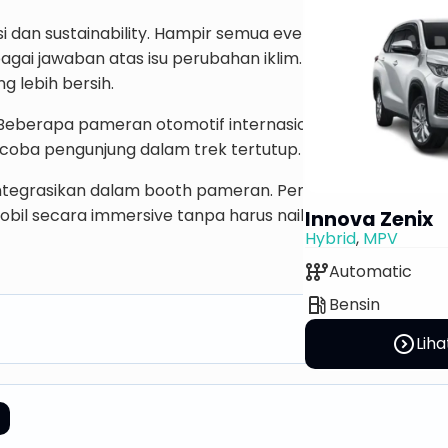
si dan sustainability. Hampir semua event otomotif besar
bagai jawaban atas isu perubahan iklim. Pabrikan berlo
 lebih bersih.
ht. Beberapa pameran otomotif internasional rencananya 
coba pengunjung dalam trek tertutup.
iintegrasikan dalam booth pameran. Pengunjung bisa me
bil secara immersive tanpa harus naik ke kendaraan fisi
Innova Zenix
Hybrid
,
MPV
auto_transmission
Automatic
local_gas_station
Bensin
expand_circle_right
Liha