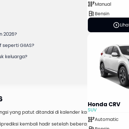
auto_transmission
Manual
local_gas_station
Bensin
expand_circle_right
Liha
un 2026?
 seperti GIIAS?
uk keluarga?
6
Honda CRV
SUV
i yang patut ditandai di kalender kamu.
auto_transmission
Automatic
iprediksi kembali hadir setelah beberapa tahun vakum,
local_gas_station
Bensin