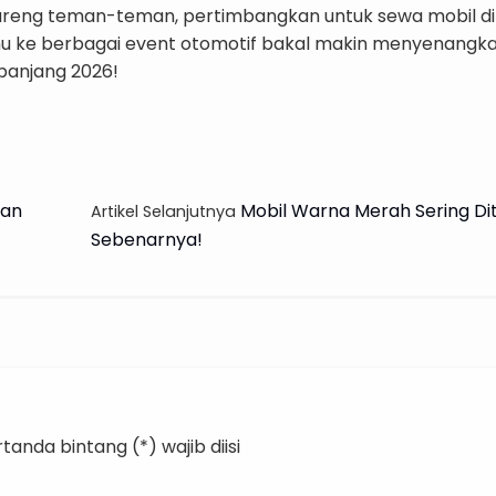
areng teman-teman, pertimbangkan untuk sewa mobil di
u ke berbagai event otomotif bakal makin menyenangkan
panjang 2026!
ewa Mobil? Harent Solusinya!
han
Mobil Warna Merah Sering Diti
Artikel Selanjutnya
Sebenarnya!
anda bintang (*) wajib diisi