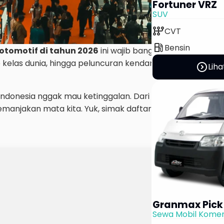
Fortuner VRZ
SUV
auto_transmission
CVT
local_gas_station
Bensin
otomotif di tahun 2026
ini wajib banget masuk radar 
kelas dunia, hingga peluncuran kendaraan terbaru yang b
expand_circle_right
Liha
 Indonesia nggak mau ketinggalan. Dari Jakarta sampai S
 memanjakan mata kita. Yuk, simak daftar lengkapnya sup
Granmax Pick
Sewa Mobil Komer