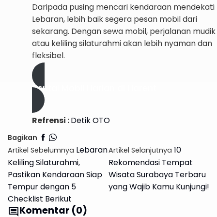
Daripada pusing mencari kendaraan mendekati
Lebaran, lebih baik segera pesan mobil dari
sekarang. Dengan sewa mobil, perjalanan mudik
atau keliling silaturahmi akan lebih nyaman dan
fleksibel.
Rental Mobil Harian di Harent
Refrensi :
Detik OTO
Bagikan
Lebaran
10
Artikel Sebelumnya
Artikel Selanjutnya
Keliling Silaturahmi,
Rekomendasi Tempat
Pastikan Kendaraan Siap
Wisata Surabaya Terbaru
Tempur dengan 5
yang Wajib Kamu Kunjungi!
Checklist Berikut
Komentar (0)
comment