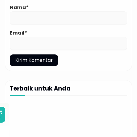
Nama*
Email*
Terbaik untuk Anda
t
m