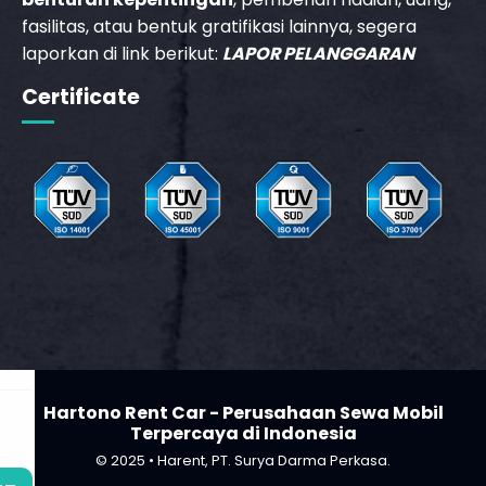
fasilitas, atau bentuk gratifikasi lainnya, segera
laporkan di link berikut:
LAPOR PELANGGARAN
_phone_msg
Certificate
t
Hartono Rent Car - Perusahaan Sewa Mobil
Terpercaya di Indonesia
© 2025 • Harent, PT. Surya Darma Perkasa.