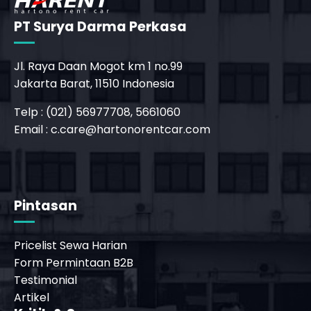
PT Surya Darma Perkasa
Jl. Raya Daan Mogot km 1 no.99
Jakarta Barat, 11510 Indonesia
Telp : (021) 56977708, 5661060
Email :
c.care@hartonorentcar.com
_phone_msg
t
Pintasan
Pricelist Sewa Harian
Form Permintaan B2B
Testimonial
Artikel