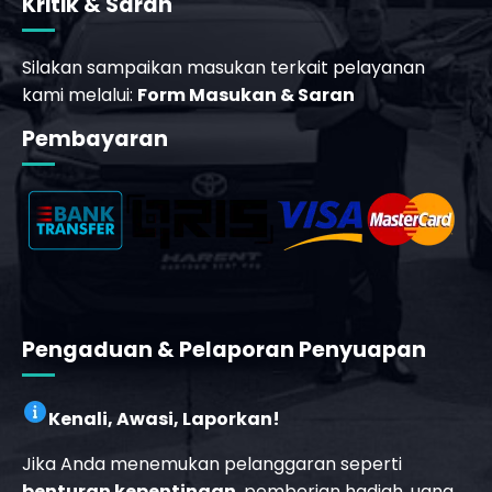
Kritik & Saran
Silakan sampaikan masukan terkait pelayanan
kami melalui:
Form Masukan & Saran
_phone_msg
Pembayaran
t
Pengaduan & Pelaporan Penyuapan
Kenali, Awasi, Laporkan!
Jika Anda menemukan pelanggaran seperti
benturan kepentingan
, pemberian hadiah, uang,